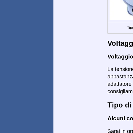
Tip
Voltagg
Voltaggio
La tensione
abbastanza 
adattatore
consigliamo
Tipo di
Alcuni co
Sarai in gr