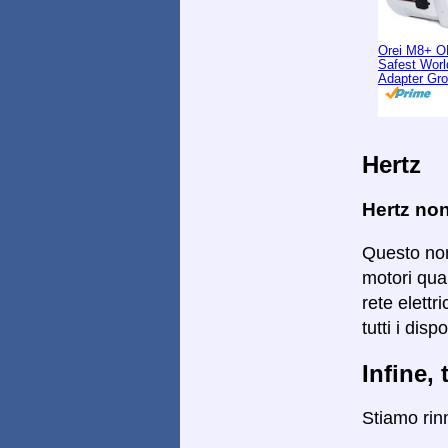
Orei M8+ O
Safest Worl
Adapter Gr
Hertz
Hertz no
Questo non
motori qua
rete elettr
tutti i dis
Infine, 
Stiamo rin