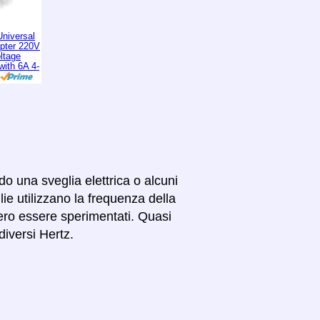
niversal
apter 220V
ltage
with 6A 4-
o una sveglia elettrica o alcuni
e utilizzano la frequenza della
bbero essere sperimentati. Quasi
diversi Hertz.