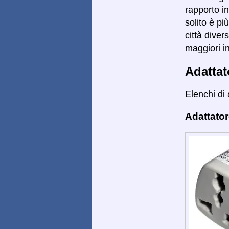
rapporto in
solito è pi
città diver
maggiori i
Adattat
Elenchi di 
Adattator