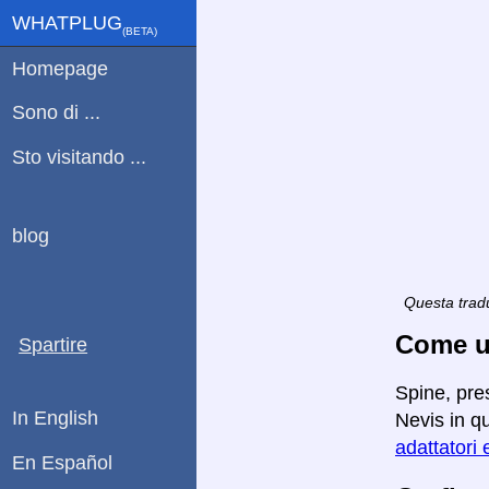
WHATPLUG
(ΒETA)
Homepage
Sono di ...
Sto visitando ...
blog
Questa tradu
Come ut
Spartire
Spine, pres
In English
Nevis in qu
adattatori e
En Español