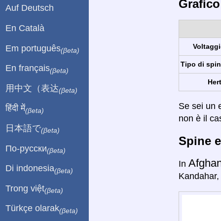
Grafico
Auf Deutsch
En Català
Voltaggi
Em português
(βeta)
Tipo di spin
En français
(βeta)
Hert
用中文（表达
(βeta)
Se sei un e
हिंदी में
(βeta)
non è il ca
日本語で
(βeta)
Spine e
По-русски
(βeta)
Afghan
In
Di indonesia
(βeta)
Kandahar, 
Trong việt
(βeta)
Türkçe olarak
(βeta)