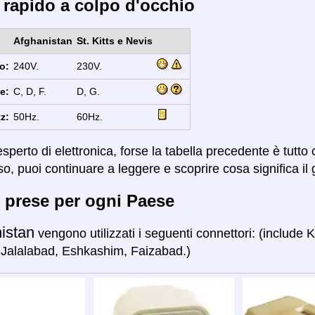
 rapido a colpo d'occhio
Afghanistan
St. Kitts e Nevis
o:
240V.
230V.
e:
C, D, F.
D, G.
z:
50Hz.
60Hz.
sperto di elettronica, forse la tabella precedente è tutto
so, puoi continuare a leggere e scoprire cosa significa il 
 prese per ogni Paese
istan
vengono utilizzati i seguenti connettori: (include 
Jalalabad, Eshkashim, Faizabad.)