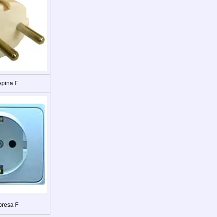
spina F
presa F