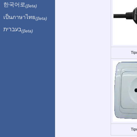
한국어로
(βeta)
เป็นภาษาไทย
(βeta)
בעברית
(βeta)
Tip
Tip