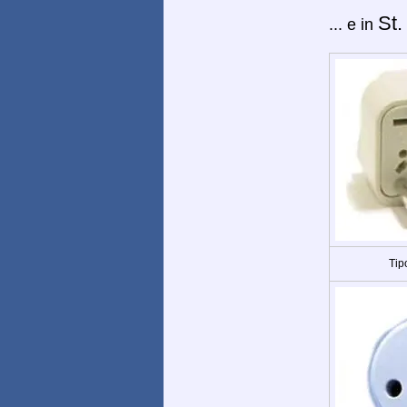
St.
... e in
Tip