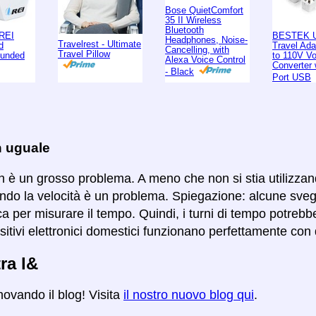
Bose QuietComfort
35 II Wireless
Bluetooth
REI
BESTEK U
Headphones, Noise-
Travelrest - Ultimate
d
Travel Ad
Cancelling, with
Travel Pillow
ounded
to 110V Vo
Alexa Voice Control
Converter 
- Black
Port USB
n uguale
 è un grosso problema. A meno che non si stia utilizzand
ndo la velocità è un problema. Spiegazione: alcune svegli
ica per misurare il tempo. Quindi, i turni di tempo potre
positivi elettronici domestici funzionano perfettamente con 
tra l&
novando il blog! Visita
il nostro nuovo blog qui
.