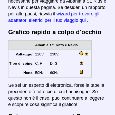
necessarie per viaggiare da Albania a St. Kitts e
Nevis in questa pagina. Se desideri un rapporto
per altri paesi, riavvia il
wizard per trovare gli
adattatori elettrici per il tuo viaggio qui
.
Grafico rapido a colpo d'occhio
Albania
St. Kitts e Nevis
Voltaggio:
220V.
230V.
Tipo di spine:
C, F.
D, G.
Hertz:
50Hz.
60Hz.
Se sei un esperto di elettronica, forse la tabella
precedente è tutto ciò di cui hai bisogno. Se
questo non è il caso, puoi continuare a leggere
e scoprire cosa significa il grafico!