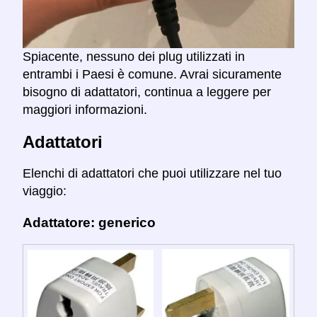
Spiacente, nessuno dei plug utilizzati in
entrambi i Paesi è comune. Avrai sicuramente
bisogno di adattatori, continua a leggere per
maggiori informazioni.
Adattatori
Elenchi di adattatori che puoi utilizzare nel tuo
viaggio:
Adattatore: generico