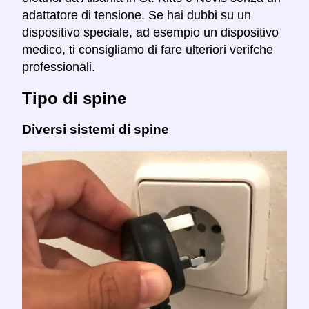
adattatore di tensione. Se hai dubbi su un
dispositivo speciale, ad esempio un dispositivo
medico, ti consigliamo di fare ulteriori verifche
professionali.
Tipo di spine
Diversi sistemi di spine