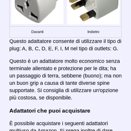
Davanti
Indietro
Questo adattatore consente di utilizzare il tipo di
plug: A, B, C, D, E, F, I, M nel tipo di outlets: G.
Questo è un adattatore molto economico senza
terminale allentato e protezione per le dita; ha
un passaggio di terra, sebbene (buono); ma non
un buon grip a causa di tante diverse spine
supportate. Si consiglia di utilizzare un'opzione
più costosa, se disponibile.
Adattatori che puoi acquistare
È possibile acquistare i seguenti adattatori
multiuso da Amazon. Si prega inoltre di dare