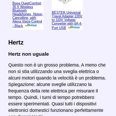
Bose QuietComfort
35 II Wireless
Bluetooth
BESTEK Universal
Headphones, Noise-
Travel Adapter 220V
Cancelling, with
to 110V Voltage
Alexa Voice Control
Converter with 6A 4-
- Black
Port USB
Hertz
Hertz non uguale
Questo non è un grosso problema. A meno che
non si stia utilizzando una sveglia elettrica o
alcuni motori quando la velocità è un problema.
Spiegazione: alcune sveglie utilizzano la
frequenza della rete elettrica per misurare il
tempo. Quindi, i turni di tempo potrebbero
essere sperimentati. Quasi tutti i dispositivi
elettronici domestici funzionano perfettamente