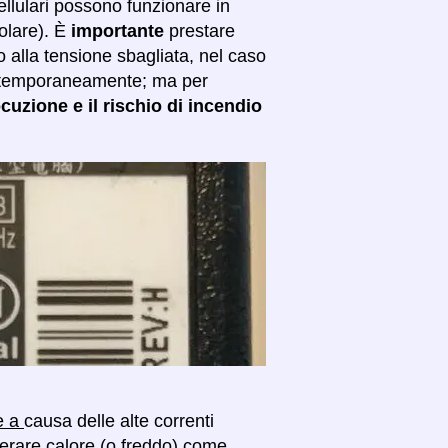
ellulari possono funzionare in
colare). È
importante
prestare
o alla tensione sbagliata, nel caso
are temporaneamente; ma per
ocuzione e il rischio di incendio
se a
causa delle alte correnti
enerare calore (o freddo) come