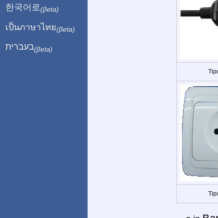
한국어로
(βeta)
เป็นภาษาไทย
(βeta)
בעברית
(βeta)
Tip
Tip