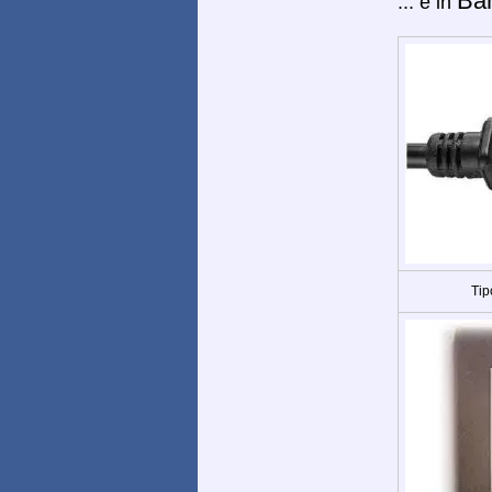
Ba
... e in
Tip