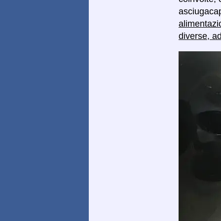
asciugacape
alimentazi
diverse, a