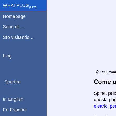
WHATPLUG
(ΒETA)
Homepage
Sono di ...
Sto visitando ...
blog
Questa tradu
Come ut
Spartire
Spine, pre
In English
questa pagi
elettrici pe
En Español