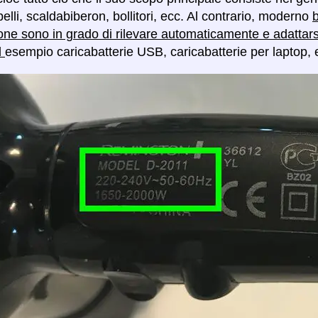
lli, scaldabiberon, bollitori, ecc. Al contrario, moderno
b
one sono in grado di rilevare automaticamente e adattar
d
esempio caricabatterie USB, caricabatterie per laptop, 