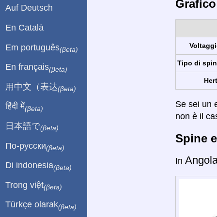
Grafico
Auf Deutsch
En Català
Voltaggi
Em português
(βeta)
Tipo di spin
En français
(βeta)
Hert
用中文（表达
(βeta)
Se sei un e
हिंदी में
(βeta)
non è il ca
日本語で
(βeta)
Spine e
По-русски
(βeta)
Angol
In
Di indonesia
(βeta)
Trong việt
(βeta)
Türkçe olarak
(βeta)