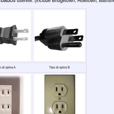
rbados
userete: (include Bridgetown, Holetown, Bathshe
o di spina A
Tipo di spina B