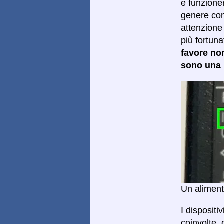
e funzioner
genere con 
attenzione 
più fortun
favore no
sono una p
Un aliment
I dispositi
coinvolte, 