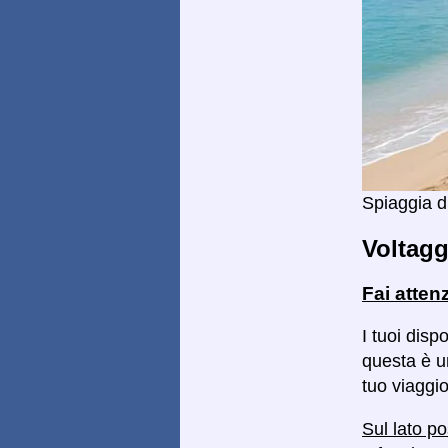
Spiaggia d
Voltagg
Fai atten
I tuoi disp
questa è un
tuo viaggio
Sul lato po