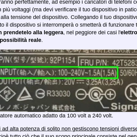
anno perfettamente, ad esempio i caricatori di telefoni c
più voltaggi (ma devi verificare il tuo dispositivo in pati
alla tensione del dispositivo. Collegando il tuo dispositiv
ato il dispositivo si interromperà o smetterà di funzion
n prendetelo alla leggera
, nel peggiore dei casi l'
elettr
ossibilità reale
.
atore automatico adatto da 100 volt a 240 volt.
vi ad alta potenza di solito non gestiscono tensioni diver
cioè tutto ciò che il suo scopo principale consiste nel g