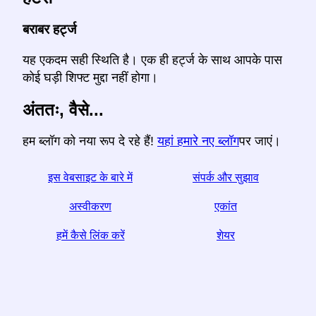
बराबर हर्ट्ज
यह एकदम सही स्थिति है। एक ही हर्ट्ज के साथ आपके पास
कोई घड़ी शिफ्ट मुद्दा नहीं होगा।
अंततः, वैसे...
हम ब्लॉग को नया रूप दे रहे हैं!
यहां हमारे नए ब्लॉग
पर जाएं।
इस वेबसाइट के बारे में
संपर्क और सुझाव
अस्वीकरण
एकांत
हमें कैसे लिंक करें
शेयर
☆ अगर आपको यह लेख उपयोगी लगे, तो इसे सोशल मीडिया पर साझा
करके हमारी मदद करें,
Helps आपकी वेबसाइट का एक लिंक भी मदद करता है।