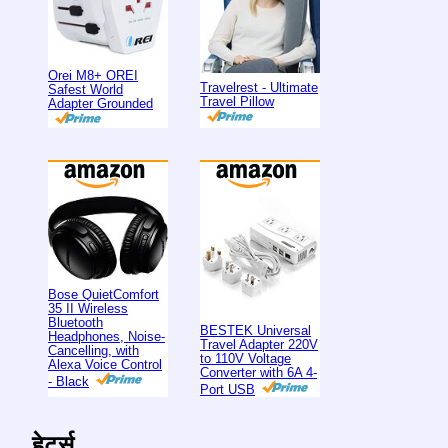
Orei M8+ OREI
Travelrest - Ultimate
Safest World
Travel Pillow
Adapter Grounded
Bose QuietComfort
35 II Wireless
Bluetooth
BESTEK Universal
Headphones, Noise-
Travel Adapter 220V
Cancelling, with
to 110V Voltage
Alexa Voice Control
Converter with 6A 4-
- Black
Port USB
हेटर्स