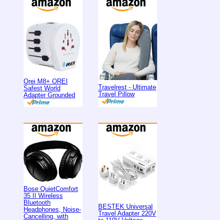
Orei M8+ OREI
Travelrest - Ultimate
Safest World
Travel Pillow
Adapter Grounded
Bose QuietComfort
35 II Wireless
Bluetooth
BESTEK Universal
Headphones, Noise-
Travel Adapter 220V
Cancelling, with