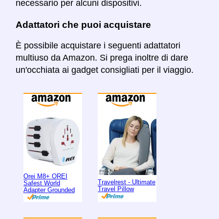
necessario per alcuni dispositivi.
Adattatori che puoi acquistare
È possibile acquistare i seguenti adattatori
multiuso da Amazon. Si prega inoltre di dare
un'occhiata ai gadget consigliati per il viaggio.
Orei M8+ OREI
Travelrest - Ultimate
Safest World
Travel Pillow
Adapter Grounded