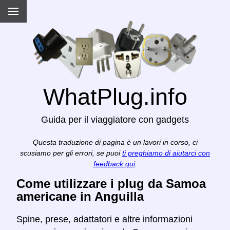
WhatPlug.info
Guida per il viaggiatore con gadgets
Questa traduzione di pagina è un lavori in corso, ci
scusiamo per gli errori, se puoi
ti preghiamo di aiutarci con
feedback qui
.
Come utilizzare i plug da Samoa
americane in Anguilla
Spine, prese, adattatori e altre informazioni