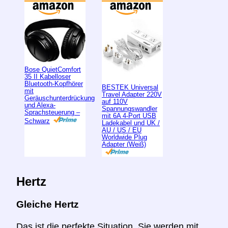
Bose QuietComfort
35 II Kabelloser
Bluetooth-Kopfhörer
BESTEK Universal
mit
Travel Adapter 220V
Geräuschunterdrückung
auf 110V
und Alexa-
Spannungswandler
Sprachsteuerung –
mit 6A 4-Port USB
Schwarz
Ladekabel und UK /
AU / US / EU
Worldwide Plug
Adapter (Weiß)
Hertz
Gleiche Hertz
Das ist die perfekte Situation. Sie werden mit