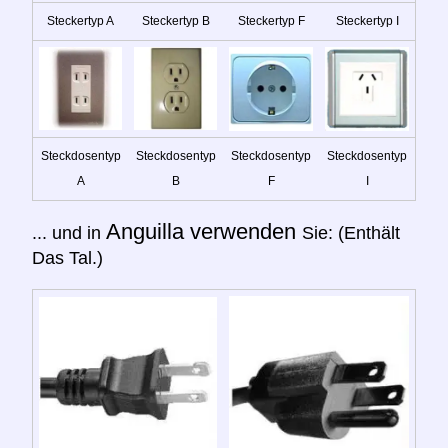
Steckertyp A
Steckertyp B
Steckertyp F
Steckertyp I
Steckdosentyp
Steckdosentyp
Steckdosentyp
Steckdosentyp
A
B
F
I
Anguilla verwenden
... und in
Sie: (Enthält
Das Tal.)