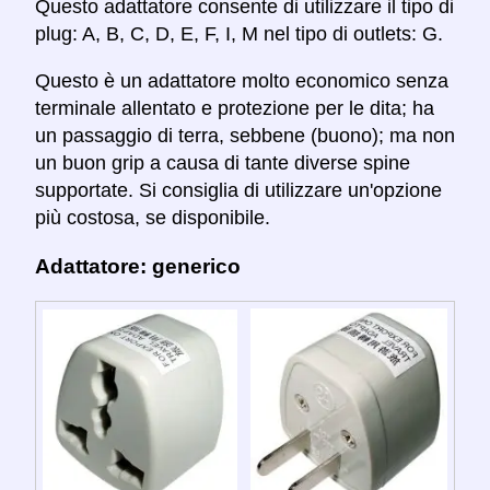
Questo adattatore consente di utilizzare il tipo di
plug: A, B, C, D, E, F, I, M nel tipo di outlets: G.
Questo è un adattatore molto economico senza
terminale allentato e protezione per le dita; ha
un passaggio di terra, sebbene (buono); ma non
un buon grip a causa di tante diverse spine
supportate. Si consiglia di utilizzare un'opzione
più costosa, se disponibile.
Adattatore: generico