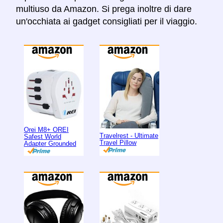
multiuso da Amazon. Si prega inoltre di dare
un'occhiata ai gadget consigliati per il viaggio.
Orei M8+ OREI
Travelrest - Ultimate
Safest World
Travel Pillow
Adapter Grounded