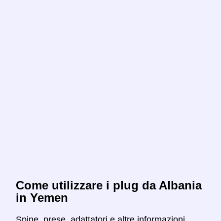
Come utilizzare i plug da Albania
in Yemen
Spine, prese, adattatori e altre informazioni