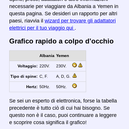
necessarie per viaggiare da Albania a Yemen in
questa pagina. Se desideri un rapporto per altri
paesi, riavvia il
wizard per trovare gli adattatori
elettrici per il tuo viaggio qui
.
Grafico rapido a colpo d'occhio
Albania
Yemen
Voltaggio:
220V.
230V.
Tipo di spine:
C, F.
A, D, G.
Hertz:
50Hz.
50Hz.
Se sei un esperto di elettronica, forse la tabella
precedente è tutto ciò di cui hai bisogno. Se
questo non è il caso, puoi continuare a leggere
e scoprire cosa significa il grafico!