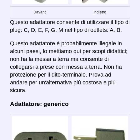
Davanti
Indietro
Questo adattatore consente di utilizzare il tipo di
plug: C, D, E, F, G, M nel tipo di outlets: A, B.
Questo adattatore è probabilmente illegale in
alcuni paesi, lo mettiamo qui per scopi didattici;
non ha la messa a terra ma consente di
collegarsi a prese con messa a terra. Non ha
protezione per il dito-terminale. Prova ad
andare per un'alternativa più costosa e più
sicura.
Adattatore: generico