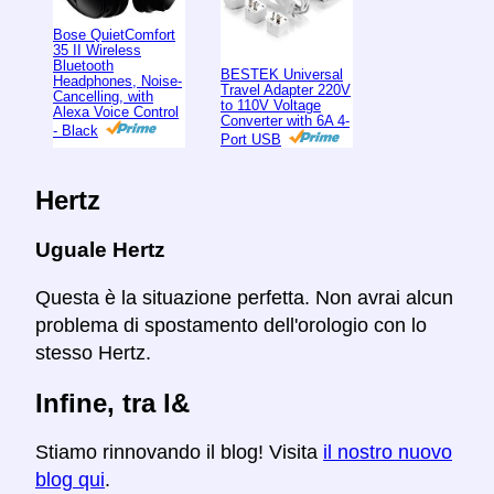
Bose QuietComfort
35 II Wireless
Bluetooth
BESTEK Universal
Headphones, Noise-
Travel Adapter 220V
Cancelling, with
to 110V Voltage
Alexa Voice Control
Converter with 6A 4-
- Black
Port USB
Hertz
Uguale Hertz
Questa è la situazione perfetta. Non avrai alcun
problema di spostamento dell'orologio con lo
stesso Hertz.
Infine, tra l&
Stiamo rinnovando il blog! Visita
il nostro nuovo
blog qui
.