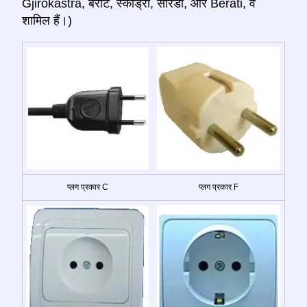
Gjirokastra, बेराट, स्कोड्रा, सारंडा, और Berati, वें
शामिल हैं।)
प्लग प्रकार C
प्लग प्रकार F