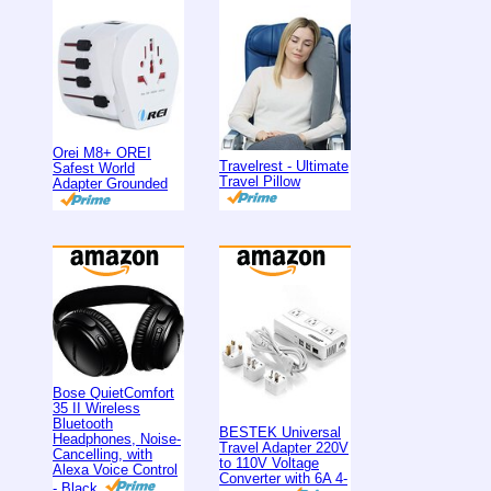
Orei M8+ OREI
Travelrest - Ultimate
Safest World
Travel Pillow
Adapter Grounded
Bose QuietComfort
35 II Wireless
Bluetooth
BESTEK Universal
Headphones, Noise-
Travel Adapter 220V
Cancelling, with
to 110V Voltage
Alexa Voice Control
Converter with 6A 4-
- Black