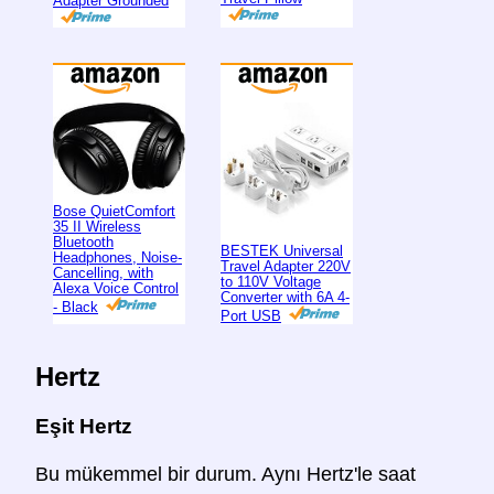
Adapter Grounded
Bose QuietComfort
35 II Wireless
Bluetooth
BESTEK Universal
Headphones, Noise-
Travel Adapter 220V
Cancelling, with
to 110V Voltage
Alexa Voice Control
Converter with 6A 4-
- Black
Port USB
Hertz
Eşit Hertz
Bu mükemmel bir durum. Aynı Hertz'le saat