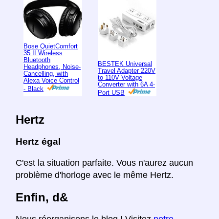
Bose QuietComfort
35 II Wireless
Bluetooth
BESTEK Universal
Headphones, Noise-
Travel Adapter 220V
Cancelling, with
to 110V Voltage
Alexa Voice Control
Converter with 6A 4-
- Black
Port USB
Hertz
Hertz égal
C'est la situation parfaite. Vous n'aurez aucun
problème d'horloge avec le même Hertz.
Enfin, d&
Nous réorganisons le blog ! Visitez
notre