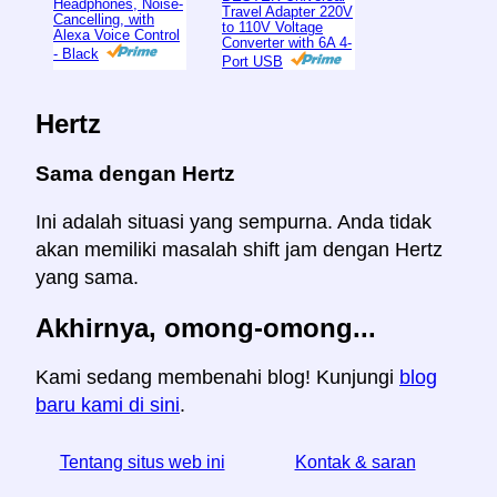
Headphones, Noise-
Travel Adapter 220V
Cancelling, with
to 110V Voltage
Alexa Voice Control
Converter with 6A 4-
- Black
Port USB
Hertz
Sama dengan Hertz
Ini adalah situasi yang sempurna. Anda tidak
akan memiliki masalah shift jam dengan Hertz
yang sama.
Akhirnya, omong-omong...
Kami sedang membenahi blog! Kunjungi
blog
baru kami di sini
.
Tentang situs web ini
Kontak & saran