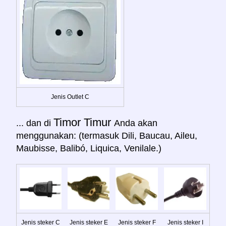
Jenis Outlet C
Timor Timur
... dan di
Anda akan
menggunakan: (termasuk Dili, Baucau, Aileu,
Maubisse, Balibó, Liquica, Venilale.)
Jenis steker C
Jenis steker E
Jenis steker F
Jenis steker I