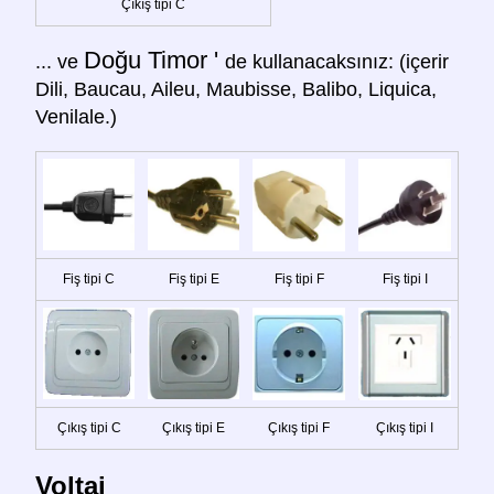
Çıkış tipi C
Doğu Timor '
... ve
de kullanacaksınız: (içerir
Dili, Baucau, Aileu, Maubisse, Balibo, Liquica,
Venilale.)
Fiş tipi C
Fiş tipi E
Fiş tipi F
Fiş tipi I
Çıkış tipi C
Çıkış tipi E
Çıkış tipi F
Çıkış tipi I
Voltaj