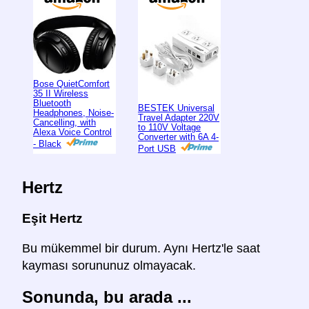
Bose QuietComfort
35 II Wireless
Bluetooth
BESTEK Universal
Headphones, Noise-
Travel Adapter 220V
Cancelling, with
to 110V Voltage
Alexa Voice Control
Converter with 6A 4-
- Black
Port USB
Hertz
Eşit Hertz
Bu mükemmel bir durum. Aynı Hertz'le saat
kayması sorununuz olmayacak.
Sonunda, bu arada ...