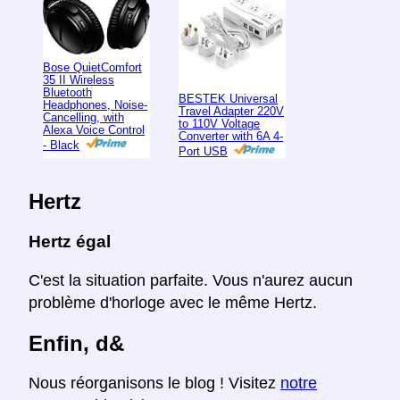
Bose QuietComfort
35 II Wireless
Bluetooth
BESTEK Universal
Headphones, Noise-
Travel Adapter 220V
Cancelling, with
to 110V Voltage
Alexa Voice Control
Converter with 6A 4-
- Black
Port USB
Hertz
Hertz égal
C'est la situation parfaite. Vous n'aurez aucun
problème d'horloge avec le même Hertz.
Enfin, d&
Nous réorganisons le blog ! Visitez
notre