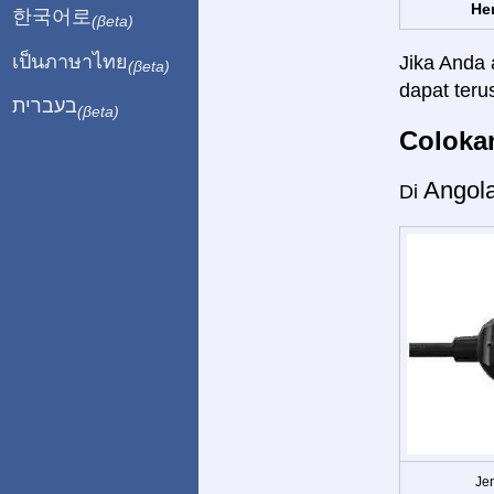
Her
한국어로
(βeta)
เป็นภาษาไทย
Jika Anda 
(βeta)
dapat ter
בעברית
(βeta)
Colokan
Angol
Di
Jen