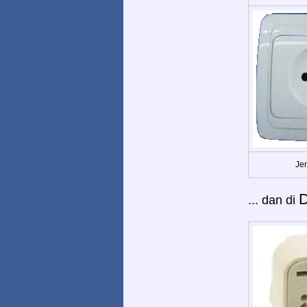
Jen
... dan di