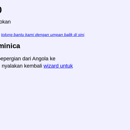
o
lokan
t
tolong bantu kami dengan umpan balik di sini
.
minica
bepergian dari Angola ke
n, nyalakan kembali
wizard untuk