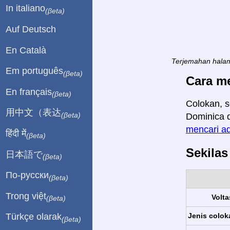
In italiano
(βeta)
Auf Deutsch
En Català
Terjemahan halam
Em português
(βeta)
Cara m
En français
(βeta)
Colokan, s
用中文（表达
(βeta)
Dominica d
mencari ad
हिंदी में
(βeta)
Sekila
日本語で
(βeta)
По-русски
(βeta)
Trong việt
Volta
(βeta)
Jenis colok
Türkçe olarak
(βeta)