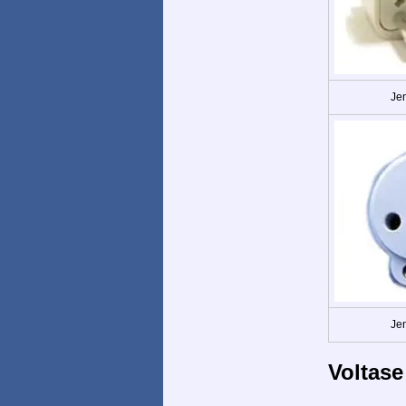
Jen
Jen
Voltase