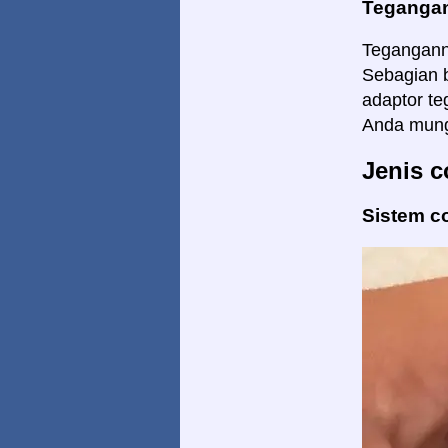
Tegangan
Teganganny
Sebagian b
adaptor te
Anda mungk
Jenis c
Sistem c