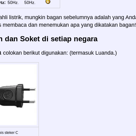
tz:
50Hz.
50Hz.
ahli listrik, mungkin bagan sebelumnya adalah yang And
us membaca dan menemukan apa yang dikatakan bagan!
 dan Soket di setiap negara
a
colokan berikut digunakan: (termasuk Luanda.)
is steker C