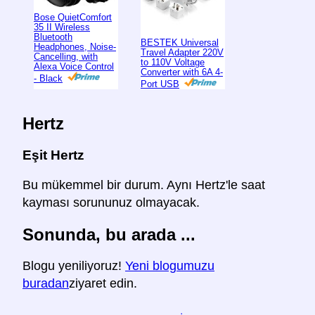
Bose QuietComfort
35 II Wireless
Bluetooth
BESTEK Universal
Headphones, Noise-
Travel Adapter 220V
Cancelling, with
to 110V Voltage
Alexa Voice Control
Converter with 6A 4-
- Black
Port USB
Hertz
Eşit Hertz
Bu mükemmel bir durum. Aynı Hertz'le saat
kayması sorununuz olmayacak.
Sonunda, bu arada ...
Blogu yeniliyoruz!
Yeni blogumuzu
buradan
ziyaret edin.