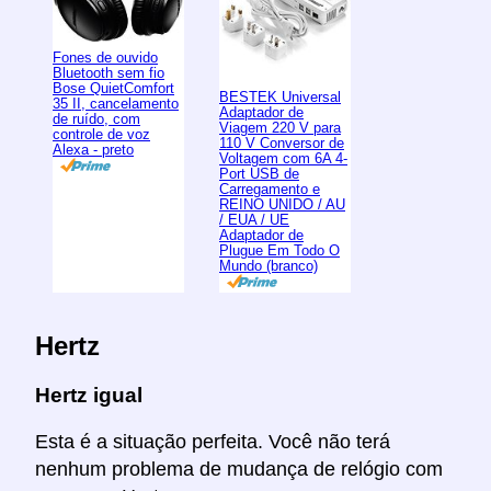
Fones de ouvido
Bluetooth sem fio
Bose QuietComfort
BESTEK Universal
35 II, cancelamento
Adaptador de
de ruído, com
Viagem 220 V para
controle de voz
110 V Conversor de
Alexa - preto
Voltagem com 6A 4-
Port USB de
Carregamento e
REINO UNIDO / AU
/ EUA / UE
Adaptador de
Plugue Em Todo O
Mundo (branco)
Hertz
Hertz igual
Esta é a situação perfeita. Você não terá
nenhum problema de mudança de relógio com