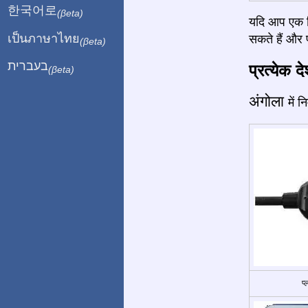
한국어로
(βeta)
यदि आप एक बि
เป็นภาษาไทย
सकते हैं और प
(βeta)
בעברית
प्रत्येक द
(βeta)
अंगोला
में 
प