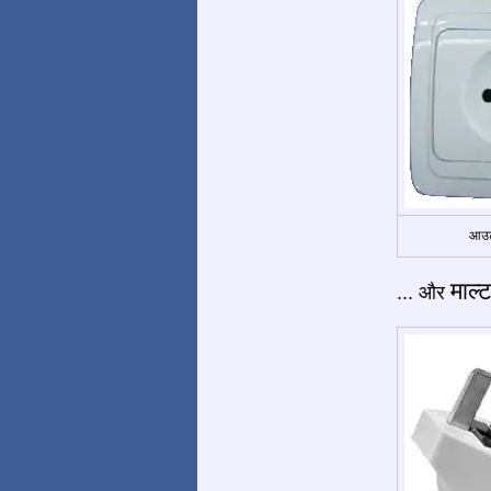
आउट
माल्ट
... और