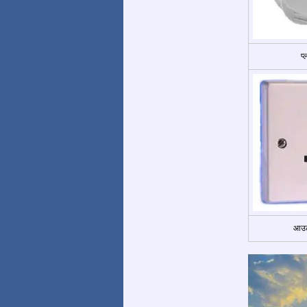
प
आउट