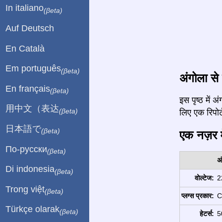
In italiano
(βeta)
Auf Deutsch
En Català
Em português
(βeta)
अंगोला से 
En français
(βeta)
इस पृष्ठ में
用中文（表达
(βeta)
लिए एक रिपोर्ट
日本語で
(βeta)
एक नज़र मे
По-русски
(βeta)
अ
Di indonesia
(βeta)
वोल्टेज:
2
Trong việt
(βeta)
प्लग्स प्रकार:
C
Türkçe olarak
(βeta)
हेटर्स:
5