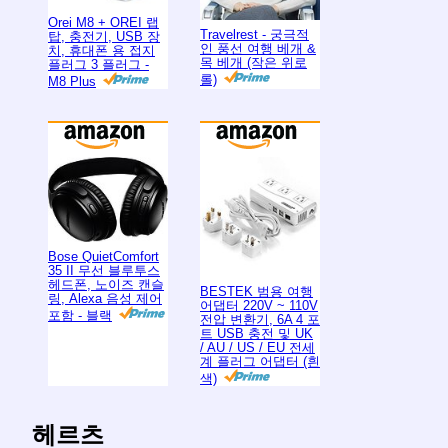
Orei M8 + OREI 랩
Travelrest - 궁극적
탑, 충전기, USB 장
인 풍선 여행 베개 &
치, 휴대폰 용 접지
목 베개 (작은 위로
플러그 3 플러그 -
롤)
M8 Plus
Bose QuietComfort
35 II 무선 블루투스
헤드폰, 노이즈 캔슬
BESTEK 범용 여행
링, Alexa 음성 제어
어댑터 220V ~ 110V
포함 - 블랙
전압 변환기, 6A 4 포
트 USB 충전 및 UK
/ AU / US / EU 전세
계 플러그 어댑터 (흰
색)
헤르츠