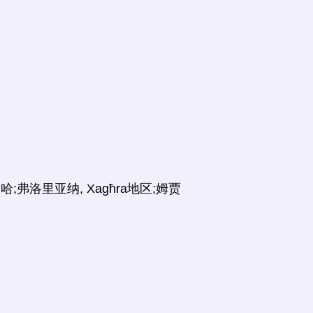
利哈;弗洛里亚纳, Xagħra地区;姆贾