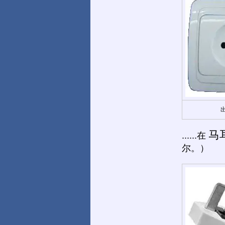
马
......在
尔。）