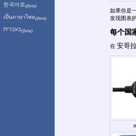
한국어로
(βeta)
如果你是
เป็นภาษาไทย
发现图表
(βeta)
בעברית
每个国
(βeta)
安哥
在