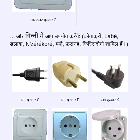
आउटलेट प्रकार C
गिन्नी में
... और
आप उपयोग करेंगे: (कोनाक्री, Labé,
डलाबा, N'zérékoré, ममौ, फ़रानह, किस्सिदौगो शामिल हैं।)
प्लग प्रकार C
प्लग प्रकार F
प्लग प्रकार K