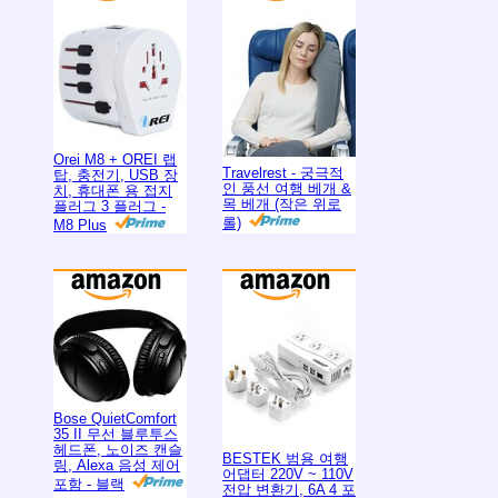
Orei M8 + OREI 랩
Travelrest - 궁극적
탑, 충전기, USB 장
인 풍선 여행 베개 &
치, 휴대폰 용 접지
목 베개 (작은 위로
플러그 3 플러그 -
롤)
M8 Plus
Bose QuietComfort
35 II 무선 블루투스
헤드폰, 노이즈 캔슬
BESTEK 범용 여행
링, Alexa 음성 제어
어댑터 220V ~ 110V
포함 - 블랙
전압 변환기, 6A 4 포