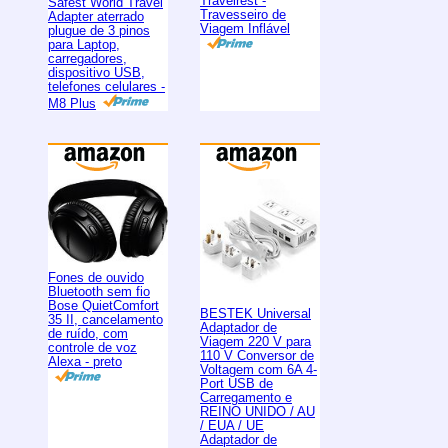
Travelrest -
Safest World Travel
Travesseiro de
Adapter aterrado
Viagem Inflável
plugue de 3 pinos
para Laptop,
carregadores,
dispositivo USB,
telefones celulares -
M8 Plus
Fones de ouvido
Bluetooth sem fio
Bose QuietComfort
BESTEK Universal
35 II, cancelamento
Adaptador de
de ruído, com
Viagem 220 V para
controle de voz
110 V Conversor de
Alexa - preto
Voltagem com 6A 4-
Port USB de
Carregamento e
REINO UNIDO / AU
/ EUA / UE
Adaptador de