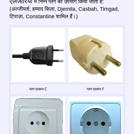
एलजीरिया
में निम्न प्लग का उपयोग किया जाता है:
(अल्जीयर्स, हम्माद किला, Djemila, Casbah, Timgad,
टिपाज़ा, Constantine शामिल हैं।)
प्लग प्रकार C
प्लग प्रकार F