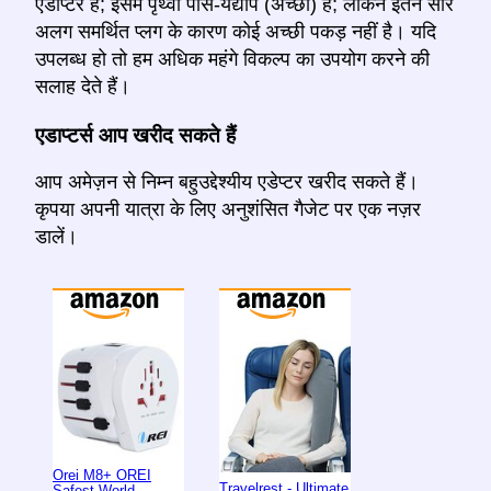
एडाप्टर है; इसमें पृथ्वी पास-यद्यपि (अच्छी) है; लेकिन इतने सारे
अलग समर्थित प्लग के कारण कोई अच्छी पकड़ नहीं है। यदि
उपलब्ध हो तो हम अधिक महंगे विकल्प का उपयोग करने की
सलाह देते हैं।
एडाप्टर्स आप खरीद सकते हैं
आप अमेज़न से निम्न बहुउद्देश्यीय एडेप्टर खरीद सकते हैं।
कृपया अपनी यात्रा के लिए अनुशंसित गैजेट पर एक नज़र
डालें।
Orei M8+ OREI
Travelrest - Ultimate
Safest World