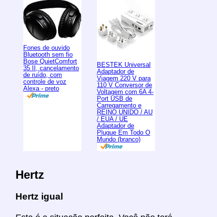
Fones de ouvido
Bluetooth sem fio
Bose QuietComfort
BESTEK Universal
35 II, cancelamento
Adaptador de
de ruído, com
Viagem 220 V para
controle de voz
110 V Conversor de
Alexa - preto
Voltagem com 6A 4-
Port USB de
Carregamento e
REINO UNIDO / AU
/ EUA / UE
Adaptador de
Plugue Em Todo O
Mundo (branco)
Hertz
Hertz igual