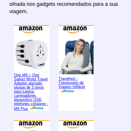
olhada nos gadgets recomendados para a sua
viagem.
Orei M8 + Orei
Travelrest -
Safest World Travel
Travesseiro de
Adapter aterrado
Viagem Inflável
plugue de 3 pinos
para Laptop,
carregadores,
dispositivo USB,
telefones celulares -
M8 Plus