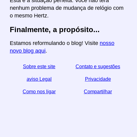
Esta é a situação perfeita. Você não terá
nenhum problema de mudança de relógio com
o mesmo Hertz.
Finalmente, a propósito...
Estamos reformulando o blog! Visite
nosso
novo blog aqui
.
Sobre este site
Contato e sugestões
aviso Legal
Privacidade
Como nos ligar
Compartilhar
☆ Se você achar este artigo útil, ajude-nos
compartilhando-o nas redes sociais,
↬ um link do seu website também ajuda.