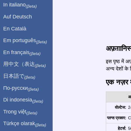
In italiano
(βeta)
Auf Deutsch
En Català
Em português
(βeta)
अफ़ग़ानिस्
En français
(βeta)
इस पृष्ठ में
用中文（表达
(βeta)
अन्य देशों के 
日本語で
(βeta)
एक नज़र मे
По-русски
(βeta)
अ
Di indonesia
(βeta)
वोल्टेज:
2
Trong việt
(βeta)
प्लग्स प्रकार:
C
Türkçe olarak
(βeta)
हेटर्स:
5