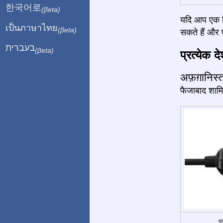
한국어로
(βeta)
यदि आप एक बि
เป็นภาษาไทย
(βeta)
सकते हैं और प
בעברית
(βeta)
प्रत्येक द
अफ़ग़ानिस
फैजाबाद शामि
प