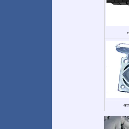
प
आउट