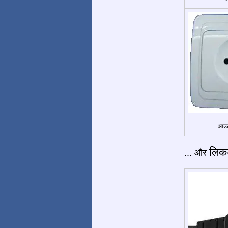
आउट
लिकट
... और