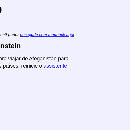
o
 você puder
nos ajude com feedback aqui
.
nstein
ra viajar de Afeganistão para
 países, reinicie o
assistente