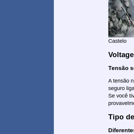
Castelo
Voltag
Tensão s
A tensão n
seguro lig
Se você ti
provavelme
Tipo d
Diferent