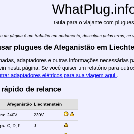
WhatPlug.inf
Guia para o viajante com plugues
ão de página é um trabalho em andamento, desculpas pelos erros, se
sar plugues de Afeganistão em Liechte
madas, adaptadores e outras informações necessárias pa
ein nesta página. Se você quiser um relatório para outros
trar adaptadores elétricos para sua viagem aqui
.
 rápido de relance
Afeganistão
Liechtenstein
em:
240V.
230V.
gs:
C, D, F.
J.