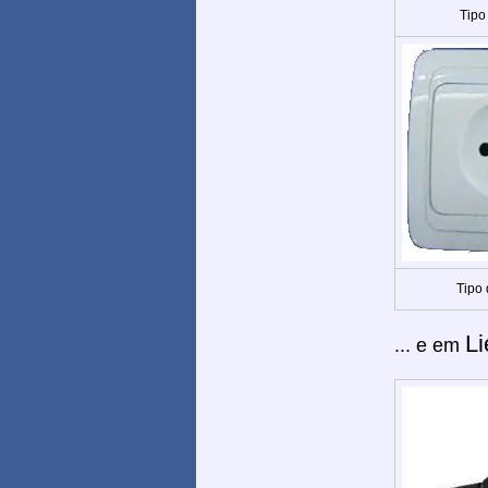
Tipo
Tipo
Li
... e em