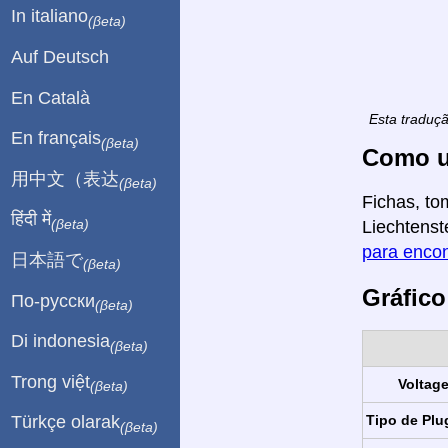
In italiano
(βeta)
Auf Deutsch
En Català
Esta traduç
En français
(βeta)
Como u
用中文（表达
(βeta)
Fichas, to
हिंदी में
(βeta)
Liechtenst
para encon
日本語で
(βeta)
Gráfico
По-русски
(βeta)
Di indonesia
(βeta)
Trong việt
Voltag
(βeta)
Tipo de Plu
Türkçe olarak
(βeta)