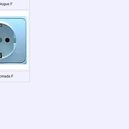
plugue F
Tomada F