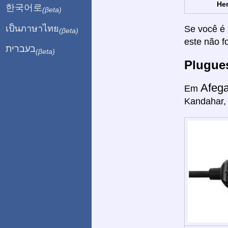
Her
한국어로
(βeta)
เป็นภาษาไทย
Se você é 
(βeta)
este não f
בעברית
(βeta)
Plugue
Afeg
Em
Kandahar, 