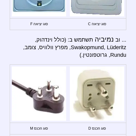
סוג יציאה C
סוג יציאה F
נמיביה
... וב
תשתמש ב: (כולל וינדהוק,
Swakopmund, Lüderitz, מפרץ וולוויס, צומב,
Rundu, גרוטפונטין.)
סוג הכנס D
סוג הכנס M