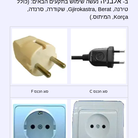
אלבניה
ב-
נעשה שימוש בתקעים הבאים: (כולל
טירנה, Gjirokastra, Berat, שקודרה, סרנדה,
Korça, המיתוס.)
סוג הכנס C
סוג הכנס F