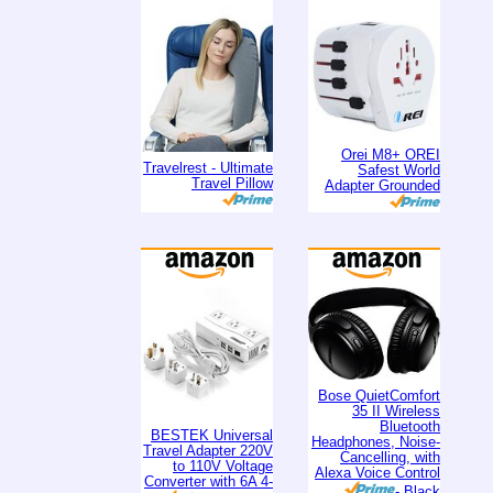
Orei M8+ OREI
Travelrest - Ultimate
Safest World
Travel Pillow
Adapter Grounded
Bose QuietComfort
35 II Wireless
Bluetooth
BESTEK Universal
Headphones, Noise-
Travel Adapter 220V
Cancelling, with
to 110V Voltage
Alexa Voice Control
Converter with 6A 4-
- Black