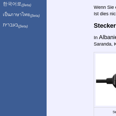
한국어로
(βeta)
Wenn Sie ei
Ist dies ni
เป็นภาษาไทย
(βeta)
Stecke
בעברית
(βeta)
Alban
In
Saranda, K
St