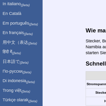
In italiano
(βeta)
En Català
Em português
(βeta)
Wie man
En français
(βeta)
Stecker, B
用中文（表达
(βeta)
Namibia au
हिंदी में
starten Si
(βeta)
日本語で
Schnell
(βeta)
По-русски
(βeta)
Di indonesia
(βeta)
Stromspan
Trong việt
(βeta)
Stecke
Türkçe olarak
H
(βeta)