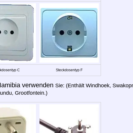
kdosentyp C
Steckdosentyp F
amibia verwenden
Sie: (Enthält Windhoek, Swakopm
ndu, Grootfontein.)