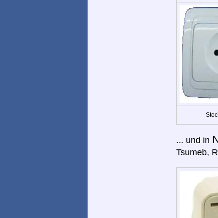
Stec
N
... und in
Tsumeb, Ru