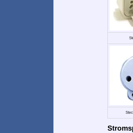
St
Stec
Stroms