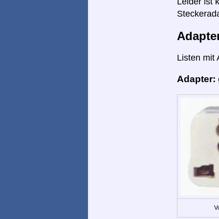
Leider ist
Steckerada
Adapte
Listen mit
Adapter:
V