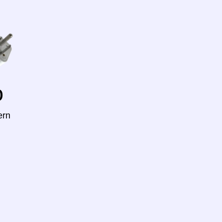
o
ern