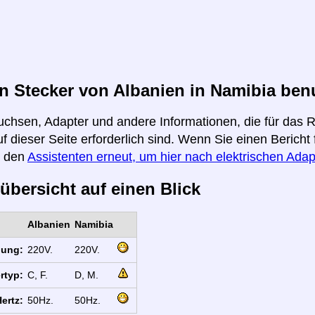
 Stecker von Albanien in Namibia ben
uchsen, Adapter und andere Informationen, die für das 
f dieser Seite erforderlich sind. Wenn Sie einen Berich
e den
Assistenten erneut, um hier nach elektrischen Adap
übersicht auf einen Blick
Albanien
Namibia
nung:
220V.
220V.
rtyp:
C, F.
D, M.
ertz:
50Hz.
50Hz.