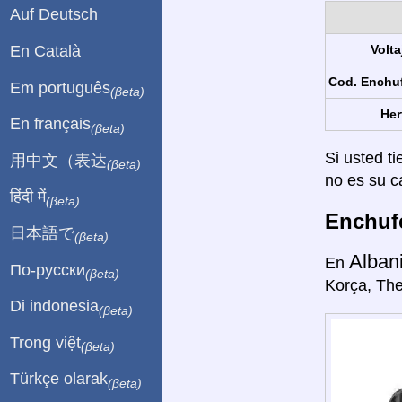
Auf Deutsch
En Català
Volta
Cod. Enchu
Em português
(βeta)
Her
En français
(βeta)
Si usted ti
用中文（表达
(βeta)
no es su c
हिंदी में
(βeta)
Enchufe
日本語で
(βeta)
Alban
En
По-русски
(βeta)
Korça, The
Di indonesia
(βeta)
Trong việt
(βeta)
Türkçe olarak
(βeta)