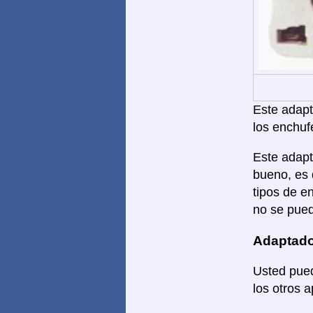
Este adapta
los enchuf
Este adapt
bueno, es 
tipos de e
no se pued
Adaptado
Usted pued
los otros 