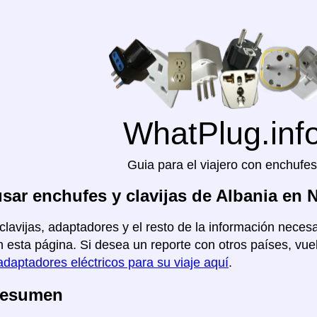
WhatPlug.inf
Guia para el viajero con enchufes
ar enchufes y clavijas de Albania en 
clavijas, adaptadores y el resto de la información necesa
 esta página. Si desea un reporte con otros países, vuel
adaptadores eléctricos para su viaje aquí
.
Resumen