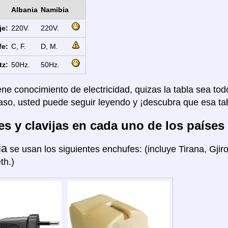
Albania
Namibia
je:
220V.
220V.
fe:
C, F.
D, M.
tz:
50Hz.
50Hz.
ene conocimiento de electricidad, quizas la tabla sea tod
aso, usted puede seguir leyendo y ¡descubra que esa tab
s y clavijas en cada uno de los países
ia
se usan los siguientes enchufes: (incluye Tirana, Gjir
th.)