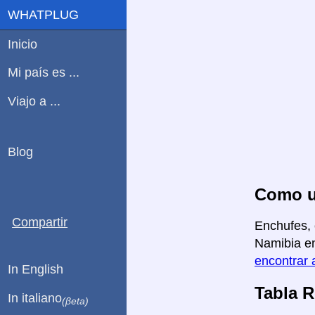
WHATPLUG
Inicio
Mi país es ...
Viajo a ...
Blog
Como us
Compartir
Enchufes, 
Namibia en
encontrar 
In English
Tabla 
In italiano
(βeta)