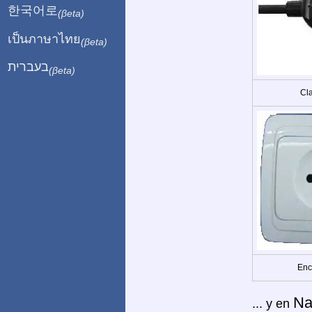
한국어로
(βeta)
เป็นภาษาไทย
(βeta)
בעברית
(βeta)
Cla
Enc
Na
... y en