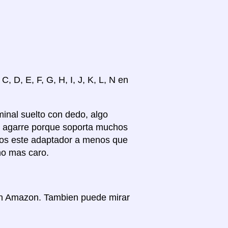
, D, E, F, G, H, I, J, K, L, N en
inal suelto con dedo, algo
en agarre porque soporta muchos
mos este adaptador a menos que
no mas caro.
 en Amazon. Tambien puede mirar