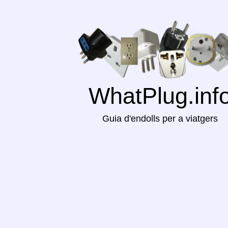
WhatPlug.inf
Guia d'endolls per a viatgers