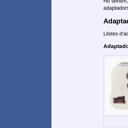
Ho sentim,
adaptadors
Adapta
Llistes d’a
Adaptado