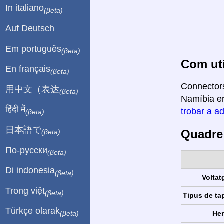
In italiano
(βeta)
Auf Deutsch
Em português
(βeta)
Com uti
En français
(βeta)
Connectors
用中文（表达
(βeta)
Namíbia en
हिंदी में
trobar a ad
(βeta)
日本語で
Quadre 
(βeta)
По-русски
(βeta)
Di indonesia
(βeta)
Voltat
Trong việt
(βeta)
Tipus de ta
Türkçe olarak
Her
(βeta)