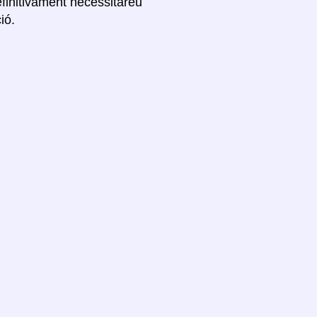
efinitivament necessitareu
ió.