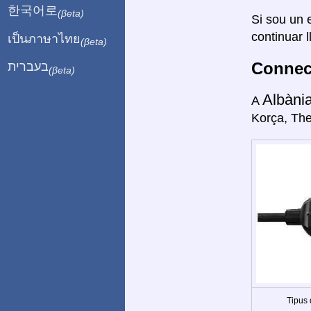
한국어로
(βeta)
Si sou un e
continuar l
เป็นภาษาไทย
(βeta)
Connect
בעברית
(βeta)
Albàni
A
Korça, The
Tipus