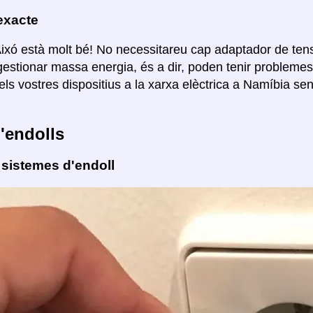
exacte
Aixó està molt bé! No necessitareu cap adaptador de ten
estionar massa energia, és a dir, poden tenir probleme
els vostres dispositius a la xarxa elèctrica a Namíbia s
'endolls
 sistemes d'endoll