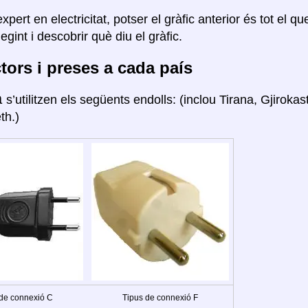
xpert en electricitat, potser el gràfic anterior és tot el q
legint i descobrir què diu el gràfic.
ors i preses a cada país
a
s’utilitzen els següents endolls: (inclou Tirana, Gjiroka
th.)
 de connexió C
Tipus de connexió F