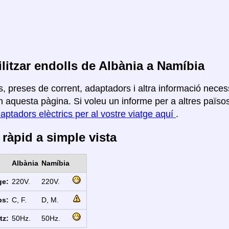
litzar endolls de Albània a Namíbia
, preses de corrent, adaptadors i altra informació necess
 aquesta pàgina. Si voleu un informe per a altres països, 
aptadors elèctrics per al vostre viatge aquí
.
ràpid a simple vista
Albània
Namíbia
ge:
220V.
220V.
ps:
C, F.
D, M.
tz:
50Hz.
50Hz.