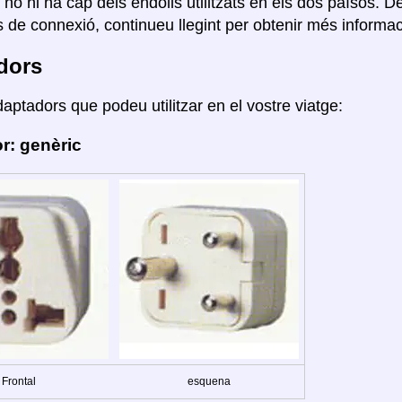
 no hi ha cap dels endolls utilitzats en els dos països. D
 de connexió, continueu llegint per obtenir més informac
dors
daptadors que podeu utilitzar en el vostre viatge:
r: genèric
Frontal
esquena