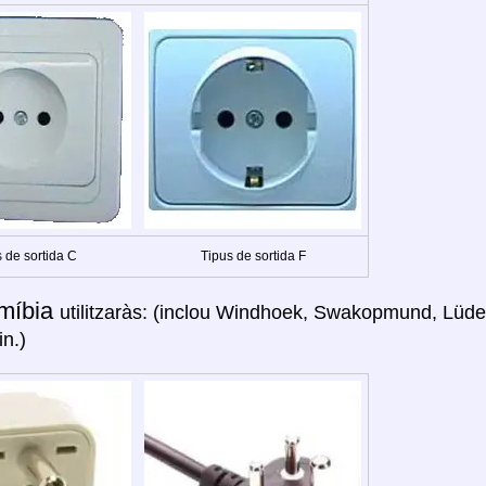
 de sortida C
Tipus de sortida F
míbia
utilitzaràs: (inclou Windhoek, Swakopmund, Lüde
in.)