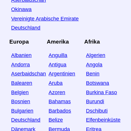
Aserbaidschan
Okinawa
Vereinigte Arabische Emirate
Deutschland
Europa
Amerika
Afrika
Albanien
Anguilla
Algerien
Andorra
Antigua
Angola
Aserbaidschan
Argentinien
Benin
Balearen
Aruba
Botswana
Belgien
Azoren
Burkina Faso
Bosnien
Bahamas
Burundi
Bulgarien
Barbados
Dschibuti
Deutschland
Belize
Elfenbeinküste
Dänemark
Bermuda
Eritrea