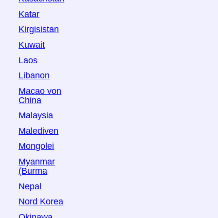
Katar
Kirgisistan
Kuwait
Laos
Libanon
Macao von
China
Malaysia
Malediven
Mongolei
Myanmar
(Burma
Nepal
Nord Korea
Okinawa