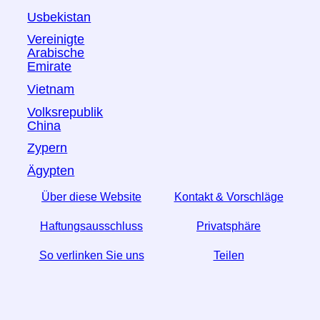
Usbekistan
Vereinigte
Arabische
Emirate
Vietnam
Volksrepublik
China
Zypern
Ägypten
Über diese Website
Kontakt & Vorschläge
Haftungsausschluss
Privatsphäre
So verlinken Sie uns
Teilen
☆ Wenn Sie diesen Artikel nützlich finden, helfen Sie
uns, indem Sie ihn in den sozialen Medien teilen.