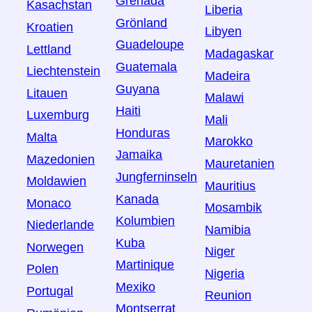
Grenada
Kasachstan
Liberia
Grönland
Kroatien
Libyen
Guadeloupe
Lettland
Madagaskar
Guatemala
Liechtenstein
Madeira
Guyana
Litauen
Malawi
Haiti
Luxemburg
Mali
Honduras
Malta
Marokko
Jamaika
Mazedonien
Mauretanien
Jungferninseln
Moldawien
Mauritius
Kanada
Monaco
Mosambik
Kolumbien
Niederlande
Namibia
Kuba
Norwegen
Niger
Martinique
Polen
Nigeria
Mexiko
Portugal
Reunion
Montserrat