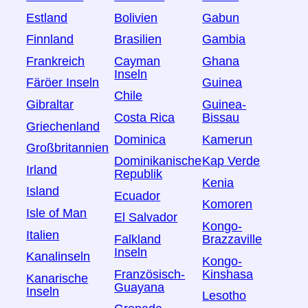
Estland
Bolivien
Gabun
Finnland
Brasilien
Gambia
Frankreich
Cayman
Ghana
Inseln
Färöer Inseln
Guinea
Chile
Gibraltar
Guinea-
Costa Rica
Bissau
Griechenland
Dominica
Kamerun
Großbritannien
Dominikanische
Kap Verde
Irland
Republik
Kenia
Island
Ecuador
Komoren
Isle of Man
El Salvador
Kongo-
Italien
Falkland
Brazzaville
Inseln
Kanalinseln
Kongo-
Französisch-
Kinshasa
Kanarische
Guayana
Inseln
Lesotho