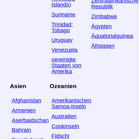
Zentralafrikanische
Islands)
Republik
Suriname
Zimbabwe
Trinidad;
Ägypten
Tobago
Äquatorialguinea
Uruguay
Äthiopien
Venezuela
vereinigte
Staaten von
Amerika
Asien
Ozeanien
Afghanistan
Amerikanischen
Samoa-Inseln
Armenien
Australien
Aserbaidschan
Cookinseln
Bahrain
Fidschi