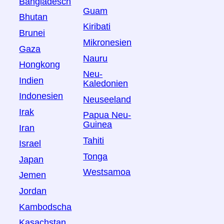
Bangladesch
Guam
Bhutan
Kiribati
Brunei
Mikronesien
Gaza
Nauru
Hongkong
Neu-
Indien
Kaledonien
Indonesien
Neuseeland
Irak
Papua Neu-
Guinea
Iran
Tahiti
Israel
Tonga
Japan
Westsamoa
Jemen
Jordan
Kambodscha
Kasachstan