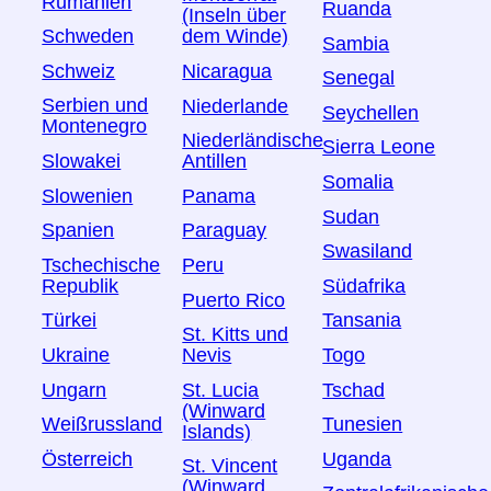
Rumänien
Ruanda
(Inseln über
Schweden
dem Winde)
Sambia
Schweiz
Nicaragua
Senegal
Serbien und
Niederlande
Seychellen
Montenegro
Niederländische
Sierra Leone
Slowakei
Antillen
Somalia
Slowenien
Panama
Sudan
Spanien
Paraguay
Swasiland
Tschechische
Peru
Republik
Südafrika
Puerto Rico
Türkei
Tansania
St. Kitts und
Ukraine
Togo
Nevis
Ungarn
Tschad
St. Lucia
(Winward
Weißrussland
Tunesien
Islands)
Österreich
Uganda
St. Vincent
(Winward