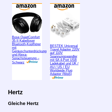
Bose QuietComfort
35 II Kabelloser
Bluetooth-Kopfhörer
BESTEK Universal
mit
Travel Adapter 220V
Geräuschunterdrückung
auf 110V
und Alexa-
Spannungswandler
Sprachsteuerung –
mit 6A 4-Port USB
Schwarz
Ladekabel und UK /
AU / US / EU
Worldwide Plug
Adapter (Weiß)
Hertz
Gleiche Hertz