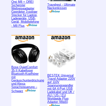
Orei M8 + OREI
Travelrest - Ultimate
Sicherster
Nackenkissen
Weltreiseadapter
Geerdeter 3-poliger
Stecker für Laptop,
Ladegeräte, USB-
Gerät, Mobiltelefone
- M8 Plus
Bose QuietComfort
35 II Kabelloser
Bluetooth-Kopfhörer
BESTEK Universal
mit
Travel Adapter 220V
Geräuschunterdrückung
auf 110V
und Alexa-
Spannungswandler
Sprachsteuerung –
mit 6A 4-Port USB
Schwarz
Ladekabel und UK /
AU / US / EU
Worldwide Plug
Adapter (Weiß)