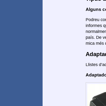
Alguns co
Podreu con
informes q
normalment 
país. De v
mica més d
Adapta
Llistes d’a
Adaptado