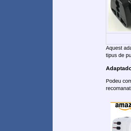
Aquest adap
tipus de pu
Adaptado
Podeu comp
recomanats