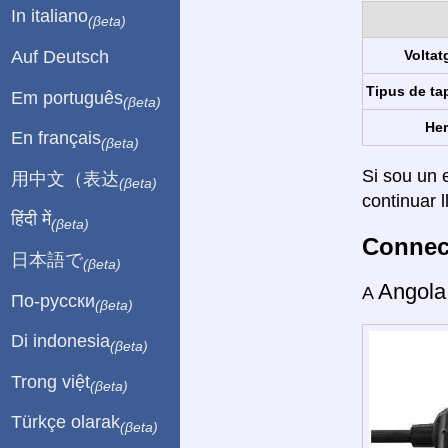
In italiano
(βeta)
Auf Deutsch
Voltat
Tipus de ta
Em português
(βeta)
Her
En français
(βeta)
Si sou un e
用中文（表达
(βeta)
continuar l
हिंदी में
(βeta)
Connect
日本語で
(βeta)
Angol
A
По-русски
(βeta)
Di indonesia
(βeta)
Trong việt
(βeta)
Türkçe olarak
(βeta)