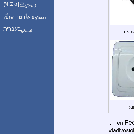
한국어로
(βeta)
เป็นภาษาไทย
(βeta)
בעברית
(βeta)
Tipus
Tipus
Fe
... i en
Vladivostok