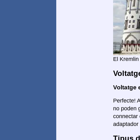
El Kremlin
Voltatg
Voltatge 
Perfecte! 
no poden g
connectar 
adaptador 
Tipus d