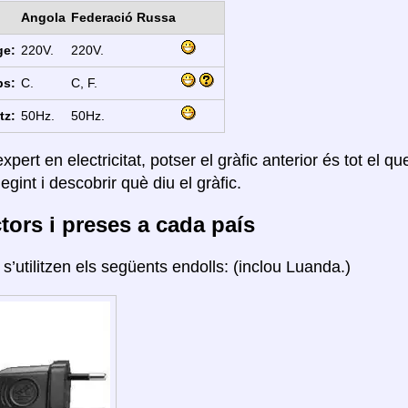
Angola
Federació Russa
ge:
220V.
220V.
ps:
C.
C, F.
tz:
50Hz.
50Hz.
xpert en electricitat, potser el gràfic anterior és tot el q
legint i descobrir què diu el gràfic.
ors i preses a cada país
a
s’utilitzen els següents endolls: (inclou Luanda.)