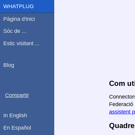
WHATPLUG
Pàgina d'inici
Sóc de ...
Estic visitant ...
Blog
Com uti
Compartir
Connectors
Federació 
assistent p
In English
Quadre 
En Español