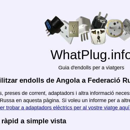
WhatPlug.inf
Guia d'endolls per a viatgers
litzar endolls de Angola a Federació R
, preses de corrent, adaptadors i altra informació necess
Russa en aquesta pàgina. Si voleu un informe per a altres 
er trobar a adaptadors elèctrics per al vostre viatge aqu
ràpid a simple vista