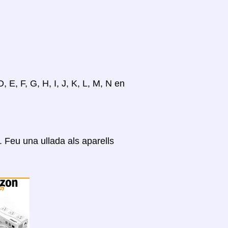
, E, F, G, H, I, J, K, L, M, N en
Feu una ullada als aparells