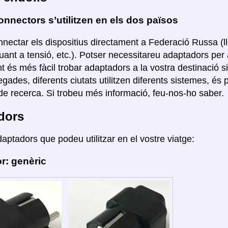
nnectors s’utilitzen en els dos països
nectar els dispositius directament a Federació Russa (ll
uant a tensió, etc.). Potser necessitareu adaptadors per 
és més fàcil trobar adaptadors a la vostra destinació si el
egades, diferents ciutats utilitzen diferents sistemes, é
e recerca. Si trobeu més informació, feu-nos-ho saber.
dors
daptadors que podeu utilitzar en el vostre viatge:
r: genèric