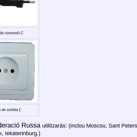
 de connexió C
 de sortida C
deració Russa
utilitzaràs: (inclou Moscou, Sant Peters
, Iekaterinburg.)