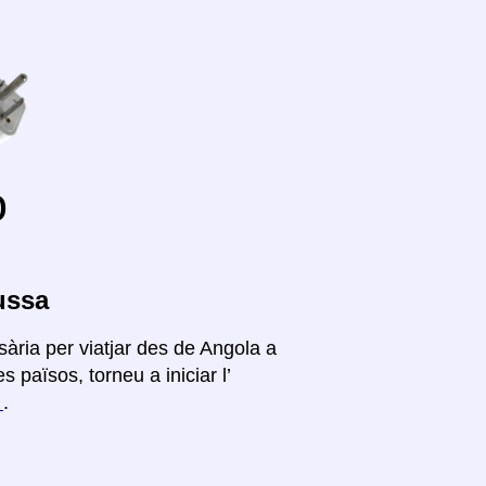
o
ussa
ària per viatjar des de Angola a
països, torneu a iniciar l’
í
.