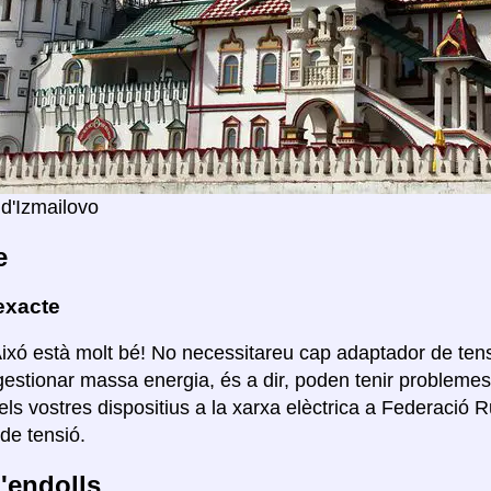
 d'Izmailovo
e
exacte
Aixó està molt bé! No necessitareu cap adaptador de ten
estionar massa energia, és a dir, poden tenir probleme
els vostres dispositius a la xarxa elèctrica a Federació 
de tensió.
'endolls