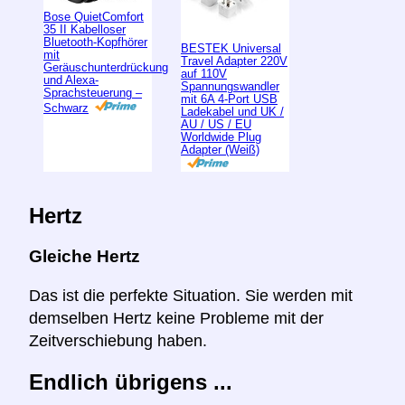
Bose QuietComfort
35 II Kabelloser
Bluetooth-Kopfhörer
BESTEK Universal
mit
Travel Adapter 220V
Geräuschunterdrückung
auf 110V
und Alexa-
Spannungswandler
Sprachsteuerung –
mit 6A 4-Port USB
Schwarz
Ladekabel und UK /
AU / US / EU
Worldwide Plug
Adapter (Weiß)
Hertz
Gleiche Hertz
Das ist die perfekte Situation. Sie werden mit
demselben Hertz keine Probleme mit der
Zeitverschiebung haben.
Endlich übrigens ...