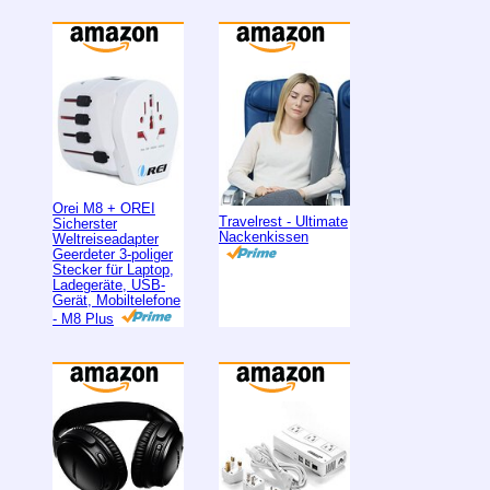
Orei M8 + OREI
Travelrest - Ultimate
Sicherster
Nackenkissen
Weltreiseadapter
Geerdeter 3-poliger
Stecker für Laptop,
Ladegeräte, USB-
Gerät, Mobiltelefone
- M8 Plus