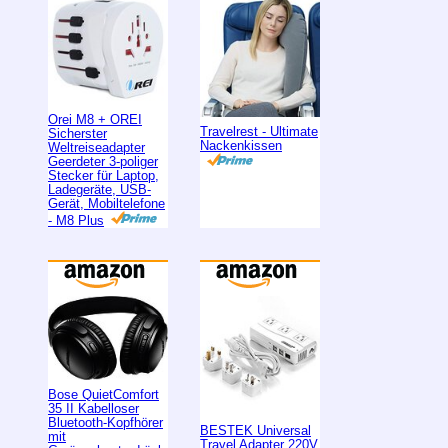
Orei M8 + OREI
Travelrest - Ultimate
Sicherster
Nackenkissen
Weltreiseadapter
Geerdeter 3-poliger
Stecker für Laptop,
Ladegeräte, USB-
Gerät, Mobiltelefone
- M8 Plus
Bose QuietComfort
35 II Kabelloser
Bluetooth-Kopfhörer
BESTEK Universal
mit
Travel Adapter 220V