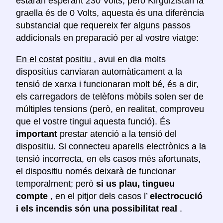
estaran esperant 230 Volts, però Kirguizistan la
graella és de 0 Volts, aquesta és una diferència
substancial que requereix fer alguns passos
addicionals en preparació per al vostre viatge:
En el costat positiu
, avui en dia molts
dispositius canviaran automàticament a la
tensió de xarxa i funcionaran molt bé, és a dir,
els carregadors de telèfons mòbils solen ser de
múltiples tensions (però, en realitat, comproveu
que el vostre tingui aquesta funció). És
important
prestar atenció a la tensió del
dispositiu. Si connecteu aparells electrònics a la
tensió incorrecta, en els casos més afortunats,
el dispositiu només deixarà de funcionar
temporalment; però
si us plau, tingueu
compte
, en el pitjor dels casos l’
electrocució
i els incendis són una possibilitat real
.