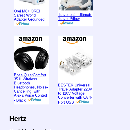
Orei M8+ OREI
Travelrest - Ultimate
Safest World
Travel Pillow
Adapter Grounded
Bose QuietComfort
35 II Wireless
Bluetooth
BESTEK Universal
Headphones, Noise-
Travel Adapter 220V
Cancelling, with
to 110V Voltage
Alexa Voice Control
Converter with 6A 4-
- Black
Port USB
Hertz