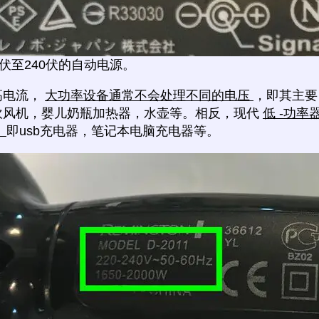
0伏至240伏的自动电源。
高电流，
大功率设备通常不会处理不同的电压
，即其主要
吹风机，婴儿奶瓶加热器，水壶等。相反，现代
低 -功
，
即usb充电器，笔记本电脑充电器等。