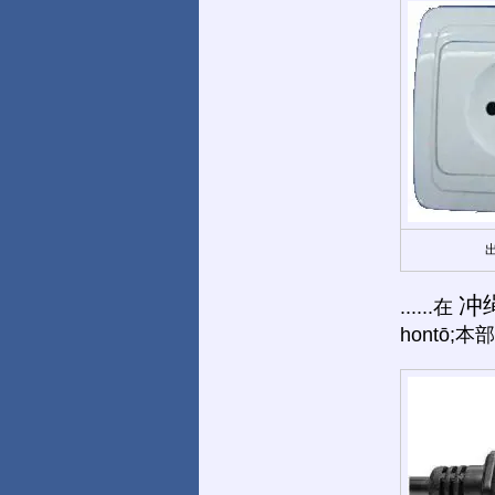
冲
......在
hontō;本部