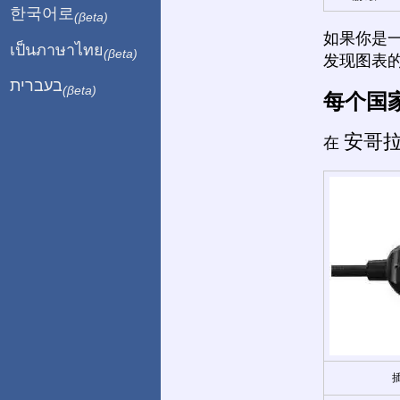
한국어로
(βeta)
如果你是
เป็นภาษาไทย
(βeta)
发现图表
בעברית
(βeta)
每个国
安哥
在