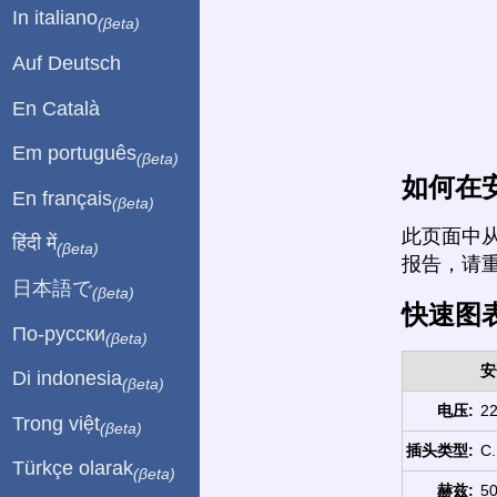
In italiano
(βeta)
Auf Deutsch
En Català
Em português
(βeta)
如何在
En français
(βeta)
此页面中
हिंदी में
(βeta)
报告，请
日本語で
(βeta)
快速图
По-русски
(βeta)
安
Di indonesia
(βeta)
电压:
22
Trong việt
(βeta)
插头类型:
C.
Türkçe olarak
(βeta)
赫兹:
50