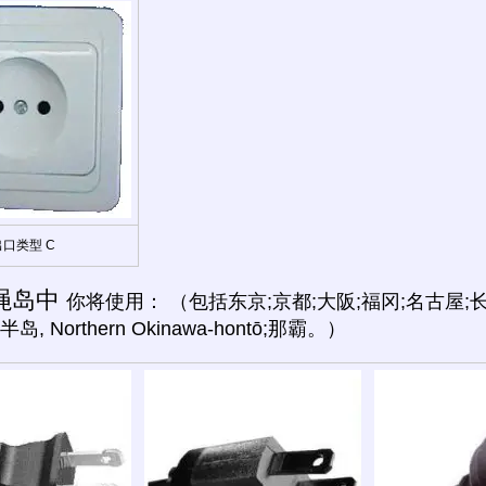
出口类型 C
绳岛中
你将使用： （包括东京;京都;大阪;福冈;名古屋;长崎;札幌
半岛, Northern Okinawa-hontō;那霸。）