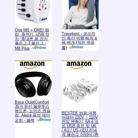
Orei M8 + OREI 랩
Travelrest - 궁극적
탑, 충전기, USB 장
인 풍선 여행 베개 &
치, 휴대폰 용 접지
목 베개 (작은 위로
플러그 3 플러그 -
롤)
M8 Plus
Bose QuietComfort
35 II 무선 블루투스
헤드폰, 노이즈 캔슬
BESTEK 범용 여행
링, Alexa 음성 제어
어댑터 220V ~ 110V
포함 - 블랙
전압 변환기, 6A 4 포
트 USB 충전 및 UK
/ AU / US / EU 전세
계 플러그 어댑터 (흰