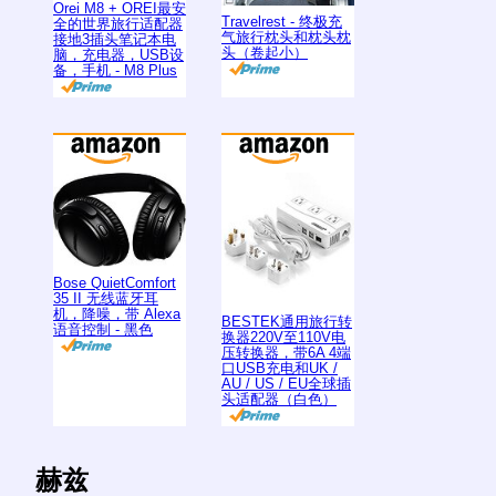
Orei M8 + OREI最安
Travelrest - 终极充
全的世界旅行适配器
气旅行枕头和枕头枕
接地3插头笔记本电
头（卷起小）
脑，充电器，USB设
备，手机 - M8 Plus
Bose QuietComfort
35 II 无线蓝牙耳
机，降噪，带 Alexa
BESTEK通用旅行转
语音控制 - 黑色
换器220V至110V电
压转换器，带6A 4端
口USB充电和UK /
AU / US / EU全球插
头适配器（白色）
赫兹