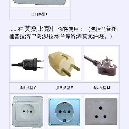
出口类型 C
莫桑比克中
......在
你将使用： （包括马普托;
楠普拉;奔巴岛;贝拉;维兰库洛;希莫尤;白坯。）
插头类型 C
插头类型 F
插头类型 M