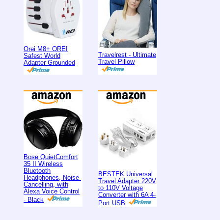
Orei M8+ OREI
Travelrest - Ultimate
Safest World
Travel Pillow
Adapter Grounded
Bose QuietComfort
35 II Wireless
Bluetooth
BESTEK Universal
Headphones, Noise-
Travel Adapter 220V
Cancelling, with
to 110V Voltage
Alexa Voice Control
Converter with 6A 4-
- Black
Port USB