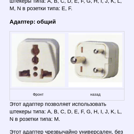
штекеры типа: A, B, C, D, E, F, G, H, I, J, K, L,
M, N в розетки типа: E, F.
Адаптер: общий
Фронт
назад
Этот адаптер позволяет использовать
штекеры типа: A, B, C, D, E, F, G, H, I, J, K, L,
N в розетки типа: M.
Этот адаптер чрезвычайно универсален, без