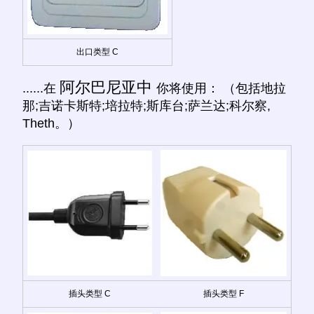
出口类型 C
阿尔巴尼亚中
......在
你将使用： （包括地拉
那;吉诺卡斯特;培拉特;斯库台;萨兰达;科尔察,
Theth。）
插头类型 C
插头类型 F