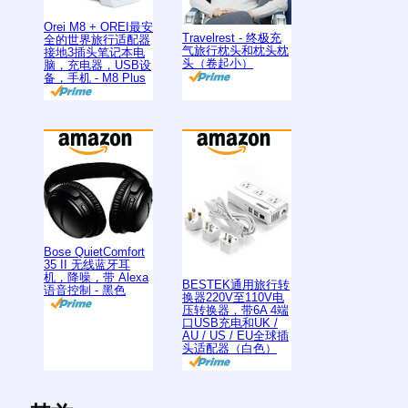
Orei M8 + OREI最安
Travelrest - 终极充
全的世界旅行适配器
气旅行枕头和枕头枕
接地3插头笔记本电
头（卷起小）
脑，充电器，USB设
备，手机 - M8 Plus
Bose QuietComfort
35 II 无线蓝牙耳
机，降噪，带 Alexa
BESTEK通用旅行转
语音控制 - 黑色
换器220V至110V电
压转换器，带6A 4端
口USB充电和UK /
AU / US / EU全球插
头适配器（白色）