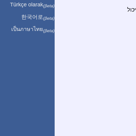
Türkçe olarak
(βeta)
כול
한국어로
(βeta)
เป็นภาษาไทย
(βeta)