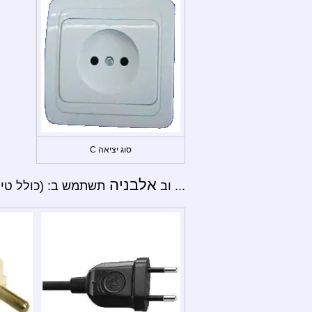
סוג יציאה C
אלבניה
... וב
תשתמש ב: (כולל טירנה, Gjirokastra, Berat, שקודרה, סרנדה, a