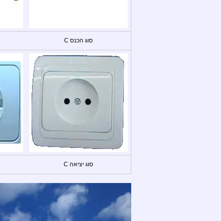
סוג הכנס C
סוג יציאה C