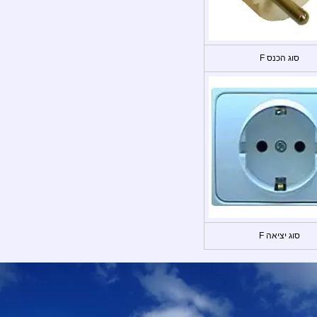
סוג הכנס F
סוג יציאה F