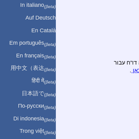
In italiano
(βeta)
Auf Deutsch
En Català
Em português
(βeta)
En français
(βeta)
דו"ח עבור
用中文（表达
(βeta)
אן
.
हिंदी में
(βeta)
日本語で
(βeta)
По-русски
(βeta)
Di indonesia
(βeta)
Trong việt
(βeta)