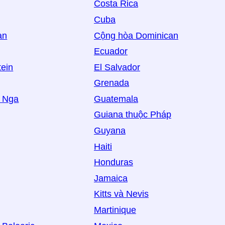
Costa Rica
Cuba
an
Cộng hòa Dominican
Ecuador
tein
El Salvador
Grenada
g Nga
Guatemala
Guiana thuộc Pháp
Guyana
Haiti
Honduras
Jamaica
Kitts và Nevis
Martinique