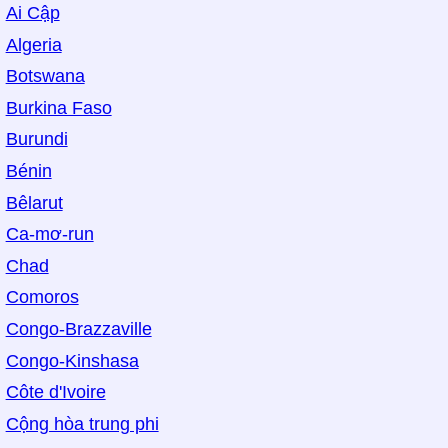
Ai Cập
Algeria
Botswana
Burkina Faso
Burundi
Bénin
Bêlarut
Ca-mơ-run
Chad
Comoros
Congo-Brazzaville
Congo-Kinshasa
Côte d'Ivoire
Cộng hòa trung phi