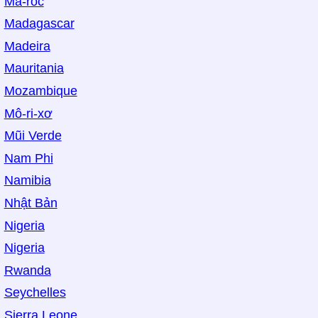
Ma-rốc
Madagascar
Madeira
Mauritania
Mozambique
Mô-ri-xơ
Mũi Verde
Nam Phi
Namibia
Nhật Bản
Nigeria
Nigeria
Rwanda
Seychelles
Sierra Leone