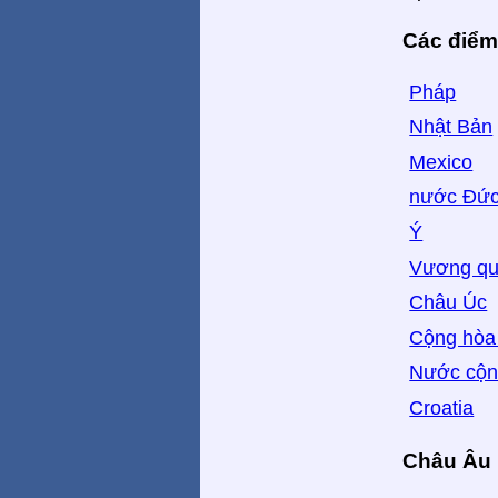
Các điểm
Pháp
Nhật Bản
Mexico
nước Đứ
Ý
Vương qu
Châu Úc
Cộng hòa
Nước cộn
Croatia
Châu Âu