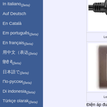
In italiano
(βeta)
Auf Deutsch
En Català
Em português
(βeta)
Lo
En français
(βeta)
用中文（表达
(βeta)
हिंदी में
(βeta)
日本語で
(βeta)
По-русски
(βeta)
Di indonesia
(βeta)
Lo
Türkçe olarak
(βeta)
Điện áp đư