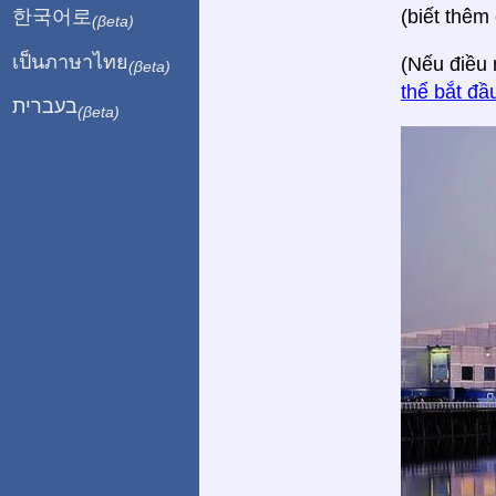
한국어로
(biết thêm 
(βeta)
เป็นภาษาไทย
(Nếu điều 
(βeta)
thể bắt đầ
בעברית
(βeta)