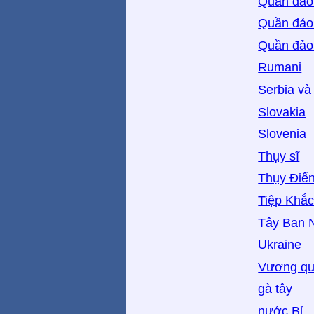
Quần đảo 
Quần đảo
Quần đảo
Rumani
Serbia và
Slovakia
Slovenia
Thụy sĩ
Thụy Điể
Tiệp Khắ
Tây Ban 
Ukraine
Vương qu
gà tây
nước Bỉ