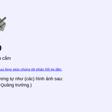
o
h cắm
vui lòng giúp chúng tôi phản hồi tại đây.
ương tự như (các) hình ảnh sau:
 Quảng trường.)