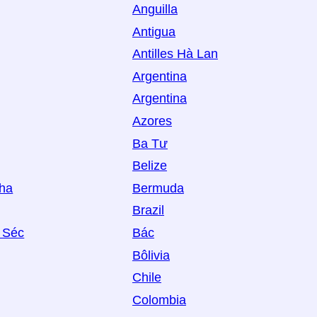
Anguilla
Antigua
Antilles Hà Lan
Argentina
Argentina
Azores
Ba Tư
Belize
ha
Bermuda
Brazil
 Séc
Bác
Bôlivia
Chile
Colombia