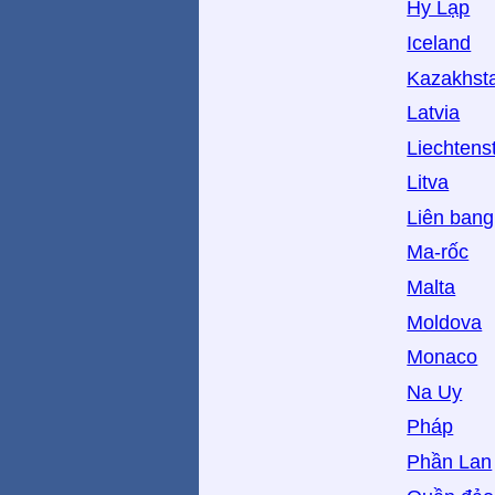
Hy Lạp
Iceland
Kazakhst
Latvia
Liechtens
Litva
Liên ban
Ma-rốc
Malta
Moldova
Monaco
Na Uy
Pháp
Phần Lan