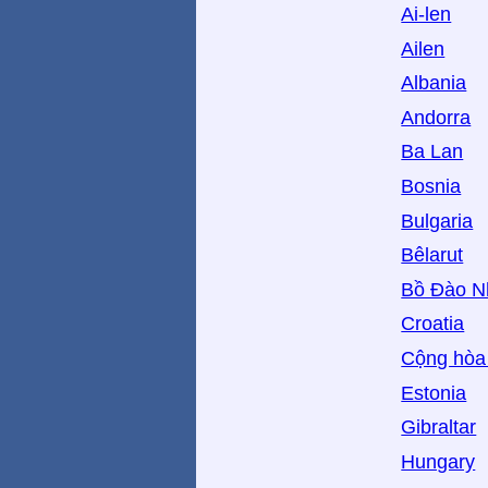
Ai-len
Ailen
Albania
Andorra
Ba Lan
Bosnia
Bulgaria
Bêlarut
Bồ Đào N
Croatia
Cộng hòa
Estonia
Gibraltar
Hungary