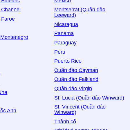
Balearic
Mexico
 Channel
Montserrat (Quần đảo
Leeward)
 Faroe
Nicaragua
Panama
 Montenegro
Paraguay
Peru
Puerto Rico
Quần đảo Cayman
n
Quần đảo Falkland
c
Quần đảo Virgin
Nha
St. Lucia (Quần đảo Winward)
St. Vincent (Quần đảo
ốc Anh
Winward)
Thành cổ