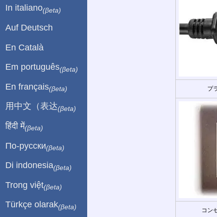
In italiano
(βeta)
Auf Deutsch
En Català
Em português
(βeta)
En français
(βeta)
プ
用中文（表达
(βeta)
हिंदी में
(βeta)
По-русски
(βeta)
Di indonesia
(βeta)
Trong việt
(βeta)
Türkçe olarak
(βeta)
コンセ