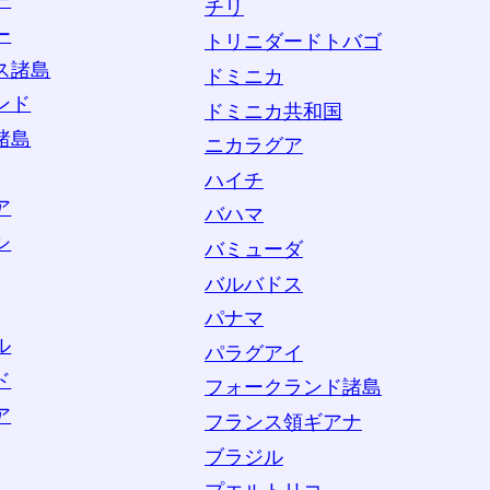
ー
チリ
ー
トリニダードトバゴ
ス諸島
ドミニカ
ンド
ドミニカ共和国
諸島
ニカラグア
ハイチ
ア
バハマ
シ
バミューダ
バルバドス
パナマ
ル
パラグアイ
ド
フォークランド諸島
ア
フランス領ギアナ
ブラジル