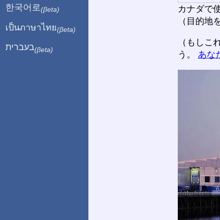
한국어로
カナダで使
(βeta)
（目的地
เป็นภาษาไทย
(βeta)
（もしこ
בעברית
(βeta)
う。
あな