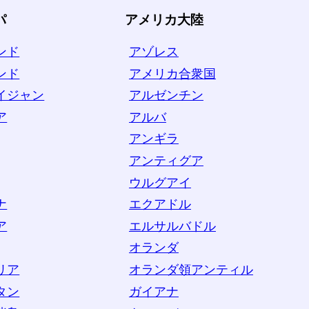
パ
アメリカ大陸
ンド
アゾレス
ンド
アメリカ合衆国
イジャン
アルゼンチン
ア
アルバ
アンギラ
アンティグア
ウルグアイ
ナ
エクアドル
ア
エルサルバドル
オランダ
リア
オランダ領アンティル
タン
ガイアナ