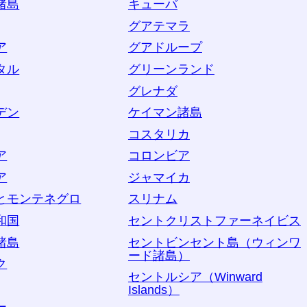
諸島
キューバ
グアテマラ
ア
グアドループ
タル
グリーンランド
グレナダ
デン
ケイマン諸島
コスタリカ
ア
コロンビア
ア
ジャマイカ
とモンテネグロ
スリナム
和国
セントクリストファーネイビス
諸島
セントビンセント島（ウィンワ
ード諸島）
ク
セントルシア（Winward
Islands）