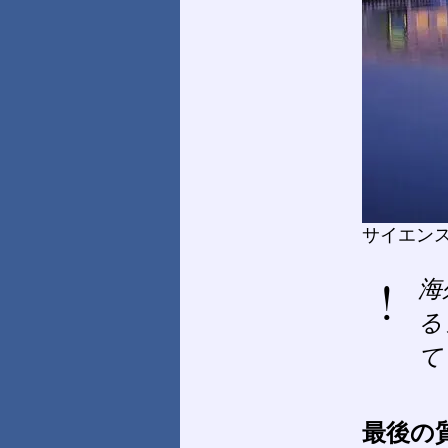
サイエン
海
る
て
最後の