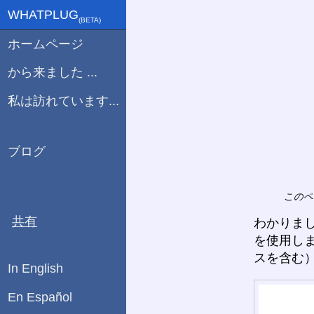
WHATPLUG
(ΒETA)
ホームページ
から来ました ...
私は訪れています...
ブログ
このペ
共有
わかりま
を使用しま
スを含む
In English
En Español