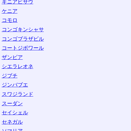
ギニアビサウ
ケニア
コモロ
コンゴキンシャサ
コンゴブラザビル
コートジボワール
ザンビア
シエラレオネ
ジブチ
ジンバブエ
スワジランド
スーダン
セイシェル
セネガル