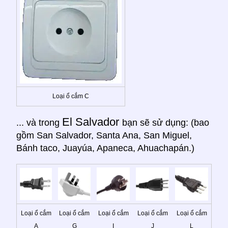
Loại ổ cắm C
El Salvador
... và trong
bạn sẽ sử dụng: (bao
gồm San Salvador, Santa Ana, San Miguel,
Bánh taco, Juayúa, Apaneca, Ahuachapán.)
Loại ổ cắm
Loại ổ cắm
Loại ổ cắm
Loại ổ cắm
Loại ổ cắm
A
G
I
J
L