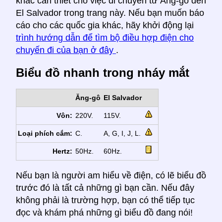
khác cần thiết cho việc di chuyển từ Ăng-gô đến
El Salvador trong trang này. Nếu bạn muốn báo
cáo cho các quốc gia khác, hãy khởi động lại
trình hướng dẫn để tìm bộ điều hợp điện cho
chuyến đi của bạn ở đây
.
Biểu đồ nhanh trong nháy mắt
Ăng-gô
El Salvador
Vôn:
220V.
115V.
Loại phích cắm:
C.
A, G, I, J, L.
Hertz:
50Hz.
60Hz.
Nếu bạn là người am hiểu về điện, có lẽ biểu đồ
trước đó là tất cả những gì bạn cần. Nếu đây
không phải là trường hợp, bạn có thể tiếp tục
đọc và khám phá những gì biểu đồ đang nói!