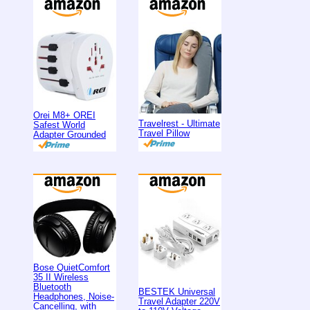
Orei M8+ OREI
Travelrest - Ultimate
Safest World
Travel Pillow
Adapter Grounded
Bose QuietComfort
35 II Wireless
Bluetooth
BESTEK Universal
Headphones, Noise-
Travel Adapter 220V
Cancelling, with