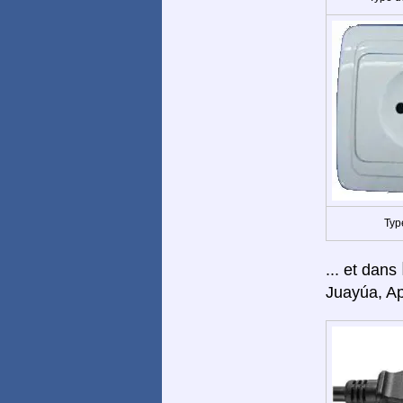
Typ
... et dans
Juayúa, A