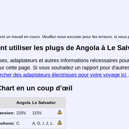
est un travail en cours. Veuillez nous excuser pour les erreurs, si vous
 utiliser les plugs de Angola à Le Sa
ises, adaptateurs et autres informations nécessaires po
ur cette page. Si vous souhaitez un rapport pour d'autre
rcher des adaptateurs électriques pour votre voyage ici
.
hart en un coup d'œil
Angola
Le Salvador
ension:
220V.
115V.
uchons:
C.
A, G, I, J, L.