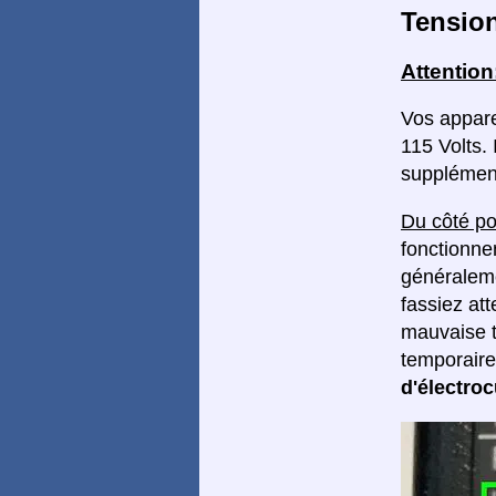
Tensio
Attention
Vos appare
115 Volts. 
supplément
Du côté po
fonctionne
généralemen
fassiez at
mauvaise t
temporair
d'électroc