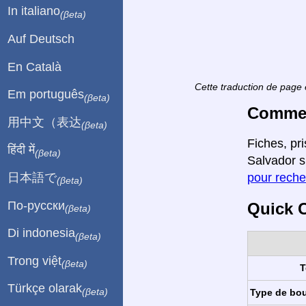
In italiano
(βeta)
Auf Deutsch
En Català
Cette traduction de page 
Em português
(βeta)
Comment
用中文（表达
(βeta)
Fiches, pr
हिंदी में
(βeta)
Salvador s
日本語で
pour reche
(βeta)
По-русски
Quick C
(βeta)
Di indonesia
(βeta)
Trong việt
(βeta)
T
Türkçe olarak
(βeta)
Type de bo