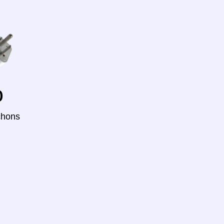
o
chons