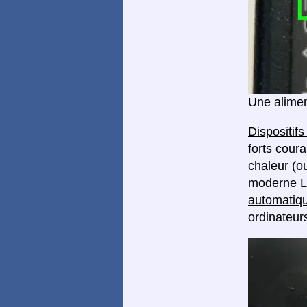
Une alimen
Dispositif
forts coura
chaleur (o
moderne
L
automatiqu
ordinateurs