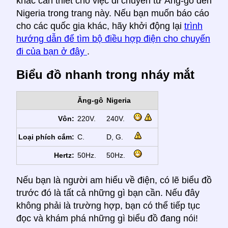
khác cần thiết cho việc di chuyển từ Ăng-gô đến
Nigeria trong trang này. Nếu bạn muốn báo cáo
cho các quốc gia khác, hãy khởi động lại
trình
hướng dẫn để tìm bộ điều hợp điện cho chuyến
đi của bạn ở đây
.
Biểu đồ nhanh trong nháy mắt
Ăng-gô
Nigeria
Vôn:
220V.
240V.
Loại phích cắm:
C.
D, G.
Hertz:
50Hz.
50Hz.
Nếu bạn là người am hiểu về điện, có lẽ biểu đồ
trước đó là tất cả những gì bạn cần. Nếu đây
không phải là trường hợp, bạn có thể tiếp tục
đọc và khám phá những gì biểu đồ đang nói!