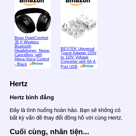
Bose QuietComfort
35 II Wireless
Bluetooth
BESTEK Universal
Headphones, Noise-
Travel Adapter 220V
Cancelling, with
to 110V Voltage
Alexa Voice Control
Converter with 6A 4-
- Black
Port USB
Hertz
Hertz bình đẳng
Đây là tình huống hoàn hảo. Bạn sẽ không có
bất kỳ vấn đề thay đổi đồng hồ với cùng Hertz.
Cuối cùng, nhân tiện...